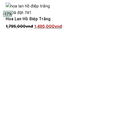
🔥
Đã đặt 741
-17%
Hoa Lan Hồ Điệp Trắng
Giá
Giá
1,795,000
vnđ
1,495,000
vnđ
gốc
hiện
là:
tại
1,795,000vnđ.
là:
1,495,000vnđ.