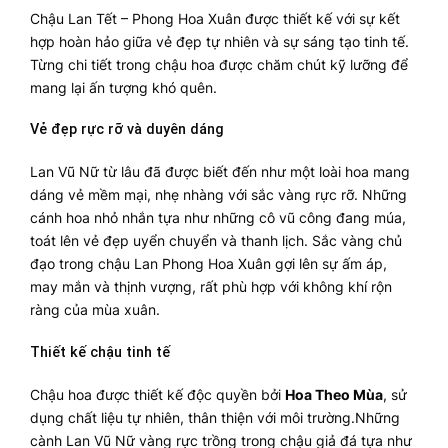
Chậu Lan Tết – Phong Hoa Xuân được thiết kế với sự kết
hợp hoàn hảo giữa vẻ đẹp tự nhiên và sự sáng tạo tinh tế.
Từng chi tiết trong chậu hoa được chăm chút kỹ lưỡng để
mang lại ấn tượng khó quên.
Vẻ đẹp rực rỡ và duyên dáng
Lan Vũ Nữ từ lâu đã được biết đến như một loài hoa mang
dáng vẻ mềm mại, nhẹ nhàng với sắc vàng rực rỡ. Những
cánh hoa nhỏ nhắn tựa như những cô vũ công đang múa,
toát lên vẻ đẹp uyển chuyển và thanh lịch. Sắc vàng chủ
đạo trong chậu Lan Phong Hoa Xuân gợi lên sự ấm áp,
may mắn và thịnh vượng, rất phù hợp với không khí rộn
ràng của mùa xuân.
Thiết kế chậu tinh tế
Chậu hoa được thiết kế độc quyền bởi
Hoa Theo Mùa
, sử
dụng chất liệu tự nhiên, thân thiện với môi trường.Những
cành Lan Vũ Nữ vàng rực trồng trong chậu giả đá tựa như