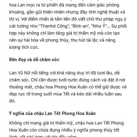
hoa Lan mọc ra từ phiến đá mang đến cảm giác phóng
khoáng, gần gũi thiên nhiên nhưng đầy tính nghệ thuật và
thi vị. Với điểm nhấn là tấm liễn đỏ viết chữ thư pháp ngụ ý
cát tường như “Thanhd Công”, “Bình an”, “Như Ý”… Sự phối
hợp này không chỉ làm tăng giá trị thẩm mỹ mà còn tạo
nên sự hài hòa về phong thủy, thu hút tài lộc và năng
lượng tích cực.
Bền đẹp và dễ chăm sóc
Lan Vũ Nữ nổi tiếng với khả năng duy trì độ tươi lâu, dễ
chăm sóc. Chỉ cần được tưới nước đúng cách và đặt ở nơi
thoáng mát, chậu hoa Phong Hoa Xuân có thể giữ được vẻ
đẹp rực rỡ trong suốt mùa Tết và kéo dài nhiều tuần sau
đó.
Ý nghĩa của chậu Lan Tết Phong Hoa Xuân
Không chỉ mang giá trị thẩm mỹ, chậu hoa Lan Tết Phong
Hoa Xuân còn chứa đựng nhiều ý nghĩa phong thủy tốt
lành, rất phù hợp với dịp đầu năm.