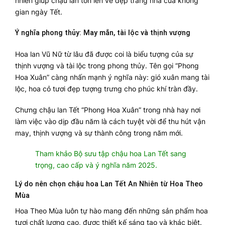
nhiên giúp chậu lan tôn lên vẻ đẹp trang nhã của không
gian ngày Tết.
Ý nghĩa phong thủy: May mắn, tài lộc và thịnh vượng
Hoa lan Vũ Nữ từ lâu đã được coi là biểu tượng của sự
thịnh vượng và tài lộc trong phong thủy. Tên gọi “Phong
Hoa Xuân” càng nhấn mạnh ý nghĩa này: gió xuân mang tài
lộc, hoa cỏ tươi đẹp tượng trưng cho phúc khí tràn đầy.
Chưng chậu lan Tết “Phong Hoa Xuân” trong nhà hay nơi
làm việc vào dịp đầu năm là cách tuyệt vời để thu hút vận
may, thịnh vượng và sự thành công trong năm mới.
Tham khảo Bộ sưu tập chậu hoa Lan Tết sang
trọng, cao cấp và ý nghĩa năm 2025.
Lý do nên chọn chậu hoa Lan Tết An Nhiên từ Hoa Theo
Mùa
Hoa Theo Mùa luôn tự hào mang đến những sản phẩm hoa
tươi chất lượng cao, được thiết kế sáng tạo và khác biệt.