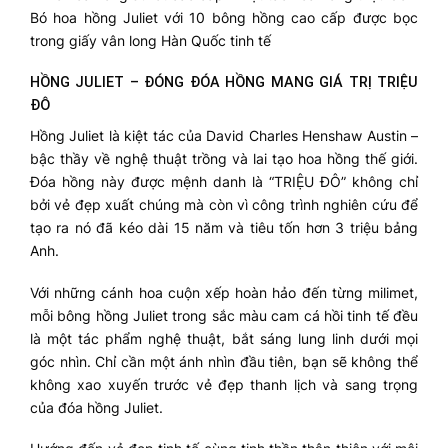
Bó hoa hồng Juliet với 10 bông hồng cao cấp được bọc
trong giấy vân long Hàn Quốc tinh tế
HỒNG JULIET – ĐÓNG ĐÓA HỒNG MANG GIÁ TRỊ TRIỆU
ĐÔ
Hồng Juliet là kiệt tác của David Charles Henshaw Austin –
bậc thầy về nghệ thuật trồng và lai tạo hoa hồng thế giới.
Đóa hồng này được mệnh danh là “TRIỆU ĐÔ” không chỉ
bởi vẻ đẹp xuất chúng mà còn vì công trình nghiên cứu để
tạo ra nó đã kéo dài 15 năm và tiêu tốn hơn 3 triệu bảng
Anh.
Với những cánh hoa cuộn xếp hoàn hảo đến từng milimet,
mỗi bông hồng Juliet trong sắc màu cam cá hồi tinh tế đều
là một tác phẩm nghệ thuật, bắt sáng lung linh dưới mọi
góc nhìn. Chỉ cần một ánh nhìn đầu tiên, bạn sẽ không thể
không xao xuyến trước vẻ đẹp thanh lịch và sang trọng
của đóa hồng Juliet.