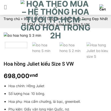
Skip
to
content
Trang chủ
»
999+ Bó Hoa Tặng Sinh Nhật Sang Trọng Đẹp Nhất
TP.HCM
»
Hoa hồng Juliet kiểu Size S VW
Hoa hồng Juliet kiểu Size S VW
698,000
vnđ
Hoa chính: Hồng Juliet
Số lượng hoa: 10 bông.
Hoa phụ: Hoa cẩm chướng, lá bạc, greenbell.
Phụ kiện: Giấy vân long Hàn Quốc, nơ.