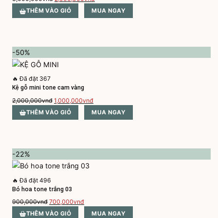
gốc
hiện
THÊM VÀO GIỎ
MUA NGAY
là:
tại
3,000,000vnđ.
là:
2,000,000vnđ.
-50%
🔥
Đã đặt 367
Kệ gỗ mini tone cam vàng
Giá
Giá
2,000,000
vnđ
1,000,000
vnđ
gốc
hiện
THÊM VÀO GIỎ
MUA NGAY
là:
tại
2,000,000vnđ.
là:
1,000,000vnđ.
-22%
🔥
Đã đặt 496
Bó hoa tone trắng 03
Giá
Giá
900,000
vnđ
700,000
vnđ
gốc
hiện
THÊM VÀO GIỎ
MUA NGAY