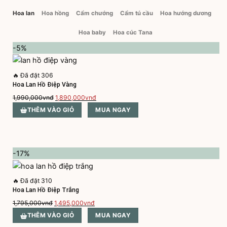
Hoa lan
Hoa hồng
Cẩm chướng
Cẩm tú cầu
Hoa hướng dương
Hoa baby
Hoa cúc Tana
-5%
🔥
Đã đặt 306
Hoa Lan Hồ Điệp Vàng
Giá
Giá
1,990,000
vnđ
1,890,000
vnđ
gốc
hiện
THÊM VÀO GIỎ
MUA NGAY
là:
tại
1,990,000vnđ.
là:
1,890,000vnđ.
-17%
🔥
Đã đặt 310
Hoa Lan Hồ Điệp Trắng
Giá
Giá
1,795,000
vnđ
1,495,000
vnđ
gốc
hiện
THÊM VÀO GIỎ
MUA NGAY
là:
tại