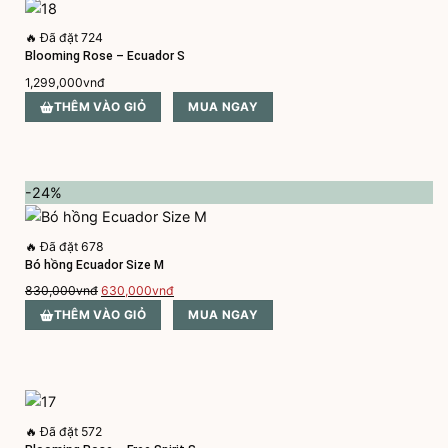
🔥
Đã đặt 724
Blooming Rose – Ecuador S
1,299,000
vnđ
THÊM VÀO GIỎ
MUA NGAY
-24%
🔥
Đã đặt 678
Bó hồng Ecuador Size M
Giá
Giá
830,000
vnđ
630,000
vnđ
gốc
hiện
THÊM VÀO GIỎ
MUA NGAY
là:
tại
830,000vnđ.
là:
630,000vnđ.
🔥
Đã đặt 572