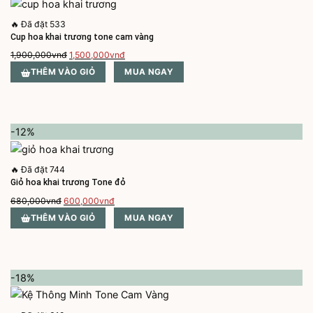
🔥
Đã đặt 533
Cup hoa khai trương tone cam vàng
Giá
Giá
1,900,000
vnđ
1,500,000
vnđ
gốc
hiện
THÊM VÀO GIỎ
MUA NGAY
là:
tại
1,900,000vnđ.
là:
1,500,000vnđ.
-12%
🔥
Đã đặt 744
Giỏ hoa khai trương Tone đỏ
Giá
Giá
680,000
vnđ
600,000
vnđ
gốc
hiện
THÊM VÀO GIỎ
MUA NGAY
là:
tại
680,000vnđ.
là:
600,000vnđ.
-18%