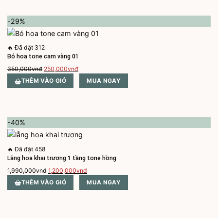
850,000vnđ.
-29%
🔥
Đã đặt 312
Bó hoa tone cam vàng 01
Giá
Giá
350,000
vnđ
250,000
vnđ
gốc
hiện
THÊM VÀO GIỎ
MUA NGAY
là:
tại
350,000vnđ.
là:
250,000vnđ.
-40%
🔥
Đã đặt 458
Lẵng hoa khai trương 1 tầng tone hồng
Giá
Giá
1,990,000
vnđ
1,200,000
vnđ
gốc
hiện
THÊM VÀO GIỎ
MUA NGAY
là:
tại
1,990,000vnđ.
là:
1,200,000vnđ.