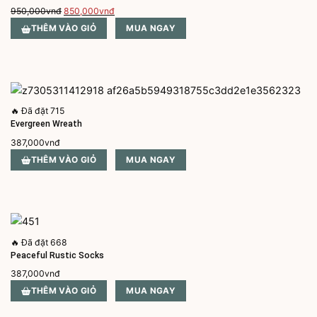
Giá
Giá
950,000
vnđ
850,000
vnđ
gốc
hiện
THÊM VÀO GIỎ
MUA NGAY
là:
tại
950,000vnđ.
là:
850,000vnđ.
🔥
Đã đặt 715
Evergreen Wreath
387,000
vnđ
THÊM VÀO GIỎ
MUA NGAY
🔥
Đã đặt 668
Peaceful Rustic Socks
387,000
vnđ
THÊM VÀO GIỎ
MUA NGAY