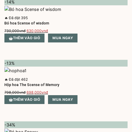
-14%
🔥
Đã đặt 395
Bó hoa Scense of wisdom
Giá
Giá
730,000
vnđ
630,000
vnđ
gốc
hiện
THÊM VÀO GIỎ
MUA NGAY
là:
tại
730,000vnđ.
là:
630,000vnđ.
-13%
🔥
Đã đặt 462
Hộp hoa The Scense of Memory
Giá
Giá
798,000
vnđ
698,000
vnđ
gốc
hiện
THÊM VÀO GIỎ
MUA NGAY
là:
tại
798,000vnđ.
là:
698,000vnđ.
-34%