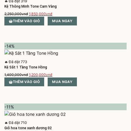
🔥
Đã đặt 319
Kệ Thông Minh Tone Cam Vàng
Giá
Giá
2,250,000
vnđ
1,850,000
vnđ
gốc
hiện
THÊM VÀO GIỎ
MUA NGAY
là:
tại
2,250,000vnđ.
là:
1,850,000vnđ.
-14%
🔥
Đã đặt 773
Kệ Sắt 1 Tầng Tone Hồng
Giá
Giá
1,400,000
vnđ
1,200,000
vnđ
gốc
hiện
THÊM VÀO GIỎ
MUA NGAY
là:
tại
1,400,000vnđ.
là:
1,200,000vnđ.
-11%
🔥
Đã đặt 710
Giỏ hoa tone xanh dương 02