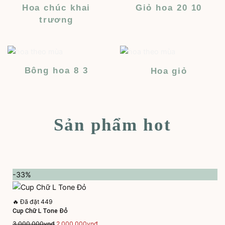
Hoa chúc khai
Giỏ hoa 20 10
trương
Bông hoa 8 3
Hoa giỏ
Sản phẩm hot
-33%
🔥
Đã đặt 449
Cup Chữ L Tone Đỏ
Giá
Giá
3,000,000
vnđ
2,000,000
vnđ