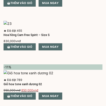
THÊM VÀO GIỎ
MUA NGAY
🔥
Đã đặt 455
Hoa hồng Cam Free Spirit – Size S
830,000
vnđ
THÊM VÀO GIỎ
MUA NGAY
-11%
🔥
Đã đặt 789
Giỏ hoa tone xanh dương 02
Giá
Giá
950,000
vnđ
850,000
vnđ
gốc
hiện
THÊM VÀO GIỎ
MUA NGAY
là:
tại
950,000vnđ.
là: