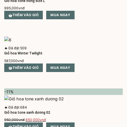
Giỏ hoa tone hồng size L
995,000
vnđ
THÊM VÀO GIỎ
MUA NGAY
🔥
Đã đặt 509
Giỏ hoa Winter Twilight
587,000
vnđ
THÊM VÀO GIỎ
MUA NGAY
-11%
🔥
Đã đặt 684
Giỏ hoa tone xanh dương 02
Giá
Giá
950,000
vnđ
850,000
vnđ
gốc
hiện
THÊM VÀO GIỎ
MUA NGAY