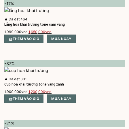
-17%
🔥
Đã đặt 464
Lẵng hoa khai trương tone cam vàng
Giá
Giá
1,999,000
vnđ
1,650,000
vnđ
gốc
hiện
THÊM VÀO GIỎ
MUA NGAY
là:
tại
1,999,000vnđ.
là:
1,650,000vnđ.
-37%
🔥
Đã đặt 301
Cup hoa khai trương tone vàng xanh
Giá
Giá
1,900,000
vnđ
1,200,000
vnđ
gốc
hiện
THÊM VÀO GIỎ
MUA NGAY
là:
tại
1,900,000vnđ.
là:
1,200,000vnđ.
-21%