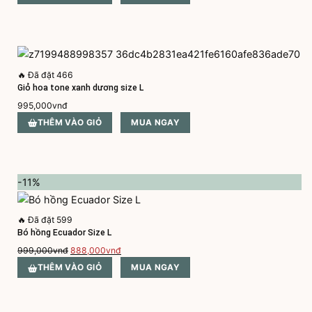
là:
tại
900,000vnđ.
là:
700,000vnđ.
🔥
Đã đặt 466
Giỏ hoa tone xanh dương size L
995,000
vnđ
THÊM VÀO GIỎ
MUA NGAY
-11%
🔥
Đã đặt 599
Bó hồng Ecuador Size L
Giá
Giá
999,000
vnđ
888,000
vnđ
gốc
hiện
THÊM VÀO GIỎ
MUA NGAY
là:
tại
999,000vnđ.
là:
888,000vnđ.