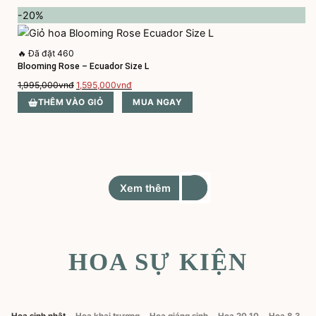
-20%
🔥
Đã đặt 460
Blooming Rose – Ecuador Size L
Giá
Giá
1,995,000
vnđ
1,595,000
vnđ
gốc
hiện
THÊM VÀO GIỎ
MUA NGAY
là:
tại
1,995,000vnđ.
là:
1,595,000vnđ.
Xem thêm
HOA SỰ KIỆN
Hoa sinh nhật
Hoa khai trương
Hoa giáng sinh
Hoa 20 10
Hoa 8 3