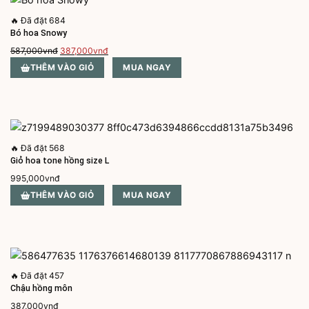
🔥
Đã đặt 684
Bó hoa Snowy
Giá
Giá
587,000
vnđ
387,000
vnđ
gốc
hiện
THÊM VÀO GIỎ
MUA NGAY
là:
tại
587,000vnđ.
là:
387,000vnđ.
🔥
Đã đặt 568
Giỏ hoa tone hồng size L
995,000
vnđ
THÊM VÀO GIỎ
MUA NGAY
🔥
Đã đặt 457
Chậu hồng môn
387,000
vnđ