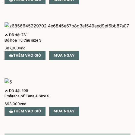
là:
tại
950,000vnđ.
là:
850,000vnđ.
🔥
Đã đặt 781
Bó hoa Tú Cầu size S
387,000
vnđ
THÊM VÀO GIỎ
MUA NGAY
🔥
Đã đặt 505
Embrace of Tana A Size S
698,000
vnđ
THÊM VÀO GIỎ
MUA NGAY