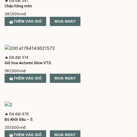
🔥
Đã đặt 341
Chậu hồng môn
387,000
vnđ
THÊM VÀO GIỎ
MUA NGAY
🔥
Đã đặt 374
Giỏ hoa Autumn Glow VTD
587,000
vnđ
THÊM VÀO GIỎ
MUA NGAY
🔥
Đã đặt 478
Bó Khởi Đầu – S
357,000
vnđ
THÊM VÀO GIỎ
MUA NGAY