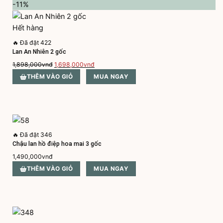
-11%
Hết hàng
🔥
Đã đặt 422
Lan An Nhiên 2 gốc
Giá
Giá
1,898,000
vnđ
1,698,000
vnđ
gốc
hiện
THÊM VÀO GIỎ
MUA NGAY
là:
tại
1,898,000vnđ.
là:
1,698,000vnđ.
🔥
Đã đặt 346
Chậu lan hồ điệp hoa mai 3 gốc
1,490,000
vnđ
THÊM VÀO GIỎ
MUA NGAY