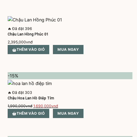
1,795,000vnđ.
là:
1,495,000vnđ.
🔥
Đã đặt 396
Chậu Lan Hồng Phúc 01
2,395,000
vnđ
THÊM VÀO GIỎ
MUA NGAY
-15%
🔥
Đã đặt 303
Chậu Hoa Lan Hồ Điệp Tím
Giá
Giá
1,990,000
vnđ
1,690,000
vnđ
gốc
hiện
THÊM VÀO GIỎ
MUA NGAY
là:
tại
1,990,000vnđ.
là:
1,690,000vnđ.