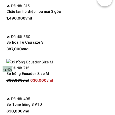
🔥
Đã đặt 315
Chậu lan hồ điệp hoa mai 3 gốc
1,490,000
vnđ
🔥
Đã đặt 550
Bó hoa Tú Cầu size S
387,000
vnđ
🔥
Đã đặt 715
-24%
Bó hồng Ecuador Size M
Giá
Giá
830,000
vnđ
630,000
vnđ
gốc
hiện
là:
tại
830,000vnđ.
là:
630,000vnđ.
🔥
Đã đặt 495
Bó Tone hồng 3 VTD
630,000
vnđ