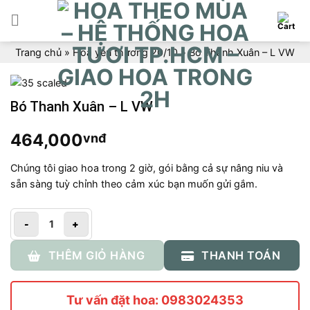
Skip
to
content
Trang chủ
»
Hoa yêu thương 20/10
»
Bó Thanh Xuân – L VW
Bó Thanh Xuân – L VW
464,000
vnđ
Chúng tôi giao hoa trong 2 giờ, gói bằng cả sự nâng niu và
sẵn sàng tuỳ chỉnh theo cảm xúc bạn muốn gửi gắm.
Số lượng
THÊM GIỎ HÀNG
THANH TOÁN
Tư vấn đặt hoa: 0983024353