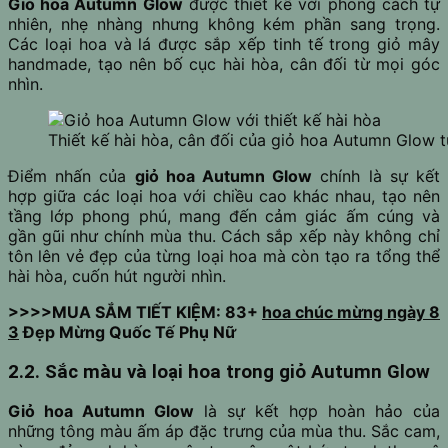
Giỏ hoa Autumn Glow
được thiết kế với phong cách tự
nhiên, nhẹ nhàng nhưng không kém phần sang trọng.
Các loại hoa và lá được sắp xếp tinh tế trong giỏ mây
handmade, tạo nên bố cục hài hòa, cân đối từ mọi góc
nhìn.
Thiết kế hài hòa, cân đối của giỏ hoa Autumn Glow 
Điểm nhấn của
giỏ hoa Autumn Glow
chính là sự kết
hợp giữa các loại hoa với chiều cao khác nhau, tạo nên
tầng lớp phong phú, mang đến cảm giác ấm cúng và
gần gũi như chính mùa thu. Cách sắp xếp này không chỉ
tôn lên vẻ đẹp của từng loại hoa mà còn tạo ra tổng thể
hài hòa, cuốn hút người nhìn.
>>>>MUA SẮM TIẾT KIỆM: 83+
hoa chúc mừng ngày 8
3
Đẹp Mừng Quốc Tế Phụ Nữ
2.2. Sắc màu và loại hoa trong giỏ Autumn Glow
Giỏ hoa Autumn Glow
là sự kết hợp hoàn hảo của
những tông màu ấm áp đặc trưng của mùa thu. Sắc cam,