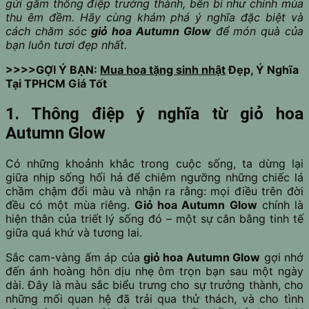
gửi gắm thông điệp trưởng thành, bền bỉ như chính mùa
thu êm đềm. Hãy cùng khám phá ý nghĩa đặc biệt và
cách chăm sóc
giỏ hoa Autumn Glow
để món quà của
bạn luôn tươi đẹp nhất.
>>>>GỢI Ý BẠN:
Mua hoa tặng sinh nhật
Đẹp, Ý Nghĩa
Tại TPHCM Giá Tốt
1. Thông điệp ý nghĩa từ giỏ hoa
Autumn Glow
Có những khoảnh khắc trong cuộc sống, ta dừng lại
giữa nhịp sống hối hả để chiêm ngưỡng những chiếc lá
chầm chậm đổi màu và nhận ra rằng: mọi điều trên đời
đều có một mùa riêng.
Giỏ hoa Autumn Glow
chính là
hiện thân của triết lý sống đó – một sự cân bằng tinh tế
giữa quá khứ và tương lai.
Sắc cam-vàng ấm áp của
giỏ hoa Autumn Glow
gợi nhớ
đến ánh hoàng hôn dịu nhẹ ôm trọn bạn sau một ngày
dài. Đây là màu sắc biểu trưng cho sự trưởng thành, cho
những mối quan hệ đã trải qua thử thách, và cho tình