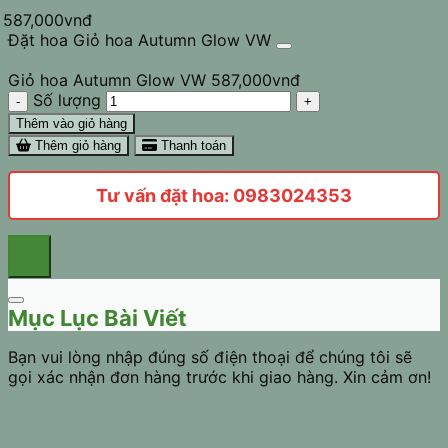
587,000
vnđ
Đặt hoa Giỏ hoa Autumn Glow VW
Giỏ hoa Autumn Glow VW
587,000
vnđ
Số lượng
Thêm vào giỏ hàng
Thêm giỏ hàng
Thanh toán
Tư vấn đặt hoa: 0983024353
Mục Lục Bài Viết
Bạn vui lòng nhập đúng số điện thoại để chúng tôi sẽ
gọi xác nhận đơn hàng trước khi giao hàng. Xin cảm ơn!