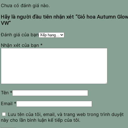
Chưa có đánh giá nào.
Hãy là người đầu tiên nhận xét “Giỏ hoa Autumn Glo
VW”
Đánh giá của bạn
Nhận xét của bạn
*
Tên
*
Email
*
Lưu tên của tôi, email, và trang web trong trình duyệt
này cho lần bình luận kế tiếp của tôi.