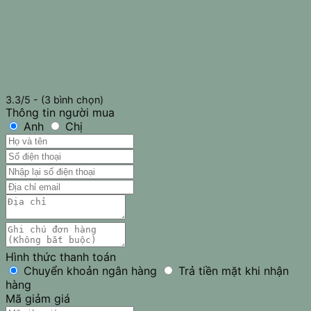
3.3/5 - (3 bình chọn)
Thông tin người mua
Anh
Chị
Hình thức thanh toán
Chuyển khoản ngân hàng
Trả tiền mặt khi nhận
hàng
Mã giảm giá