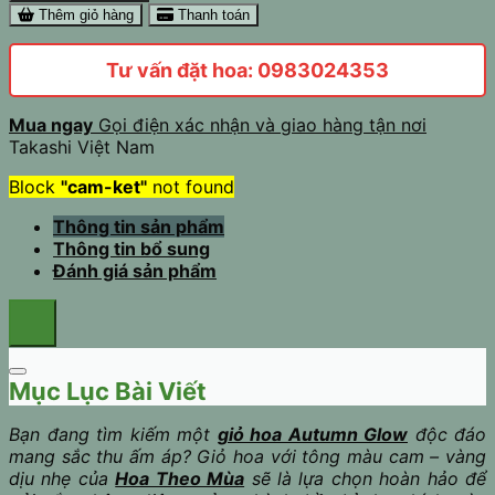
Thêm giỏ hàng
Thanh toán
Tư vấn đặt hoa: 0983024353
Mua ngay
Gọi điện xác nhận và giao hàng tận nơi
Takashi Việt Nam
Block
"cam-ket"
not found
Thông tin sản phẩm
Thông tin bổ sung
Đánh giá sản phẩm
Mục Lục Bài Viết
Bạn đang tìm kiếm một
giỏ hoa Autumn Glow
độc đáo
mang sắc thu ấm áp? Giỏ hoa với tông màu cam – vàng
dịu nhẹ của
Hoa Theo Mùa
sẽ là lựa chọn hoàn hảo để