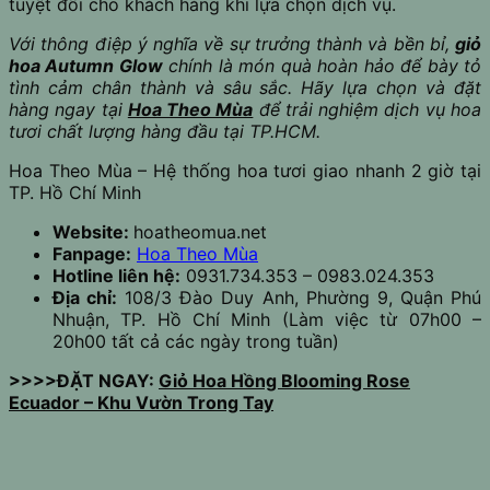
tuyệt đối cho khách hàng khi lựa chọn dịch vụ.
Với thông điệp ý nghĩa về sự trưởng thành và bền bỉ,
giỏ
hoa Autumn Glow
chính là món quà hoàn hảo để bày tỏ
tình cảm chân thành và sâu sắc. Hãy lựa chọn và đặt
hàng ngay tại
Hoa Theo Mùa
để trải nghiệm dịch vụ hoa
tươi chất lượng hàng đầu tại TP.HCM.
Hoa Theo Mùa – Hệ thống hoa tươi giao nhanh 2 giờ tại
TP. Hồ Chí Minh
Website:
hoatheomua.net
Fanpage:
Hoa Theo Mùa
Hotline liên hệ:
0931.734.353 – 0983.024.353
Địa chỉ:
108/3 Đào Duy Anh, Phường 9, Quận Phú
Nhuận, TP. Hồ Chí Minh (Làm việc từ 07h00 –
20h00 tất cả các ngày trong tuần)
>>>>ĐẶT NGAY:
Giỏ Hoa Hồng Blooming Rose
Ecuador – Khu Vườn Trong Tay