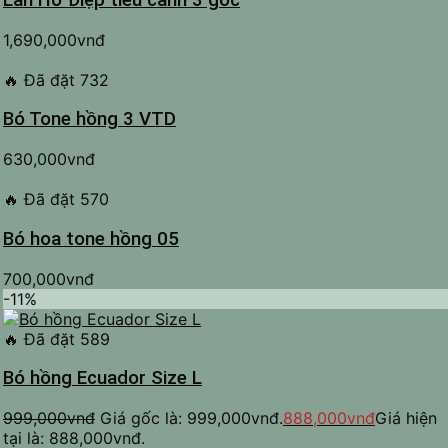
Lan Hồ Điệp tiểu cảnh 3 gốc
1,690,000
vnđ
🔥
Đã đặt 732
Bó Tone hồng 3 VTD
630,000
vnđ
🔥
Đã đặt 570
Bó hoa tone hồng 05
700,000
vnđ
-11%
🔥
Đã đặt 589
Bó hồng Ecuador Size L
999,000
vnđ
Giá gốc là: 999,000vnđ.
888,000
vnđ
Giá hiện
tại là: 888,000vnđ.