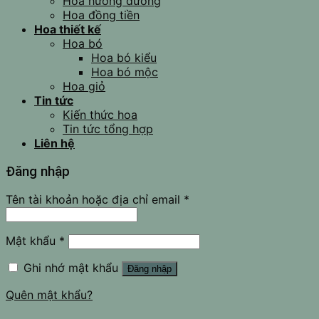
Hoa hướng dương
Hoa đồng tiền
Hoa thiết kế
Hoa bó
Hoa bó kiểu
Hoa bó mộc
Hoa giỏ
Tin tức
Kiến thức hoa
Tin tức tổng hợp
Liên hệ
Đăng nhập
Tên tài khoản hoặc địa chỉ email
*
Mật khẩu
*
Ghi nhớ mật khẩu
Đăng nhập
Quên mật khẩu?