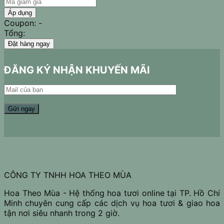
Áp dụng
Coupon: -
Tổng:
Đặt hàng ngay
ĐĂNG KÝ NHẬN KHUYẾN MÃI
CÔNG TY TNHH HOA THEO MÙA
Hoa Theo Mùa - Hệ thống hoa tươi online tại TP. Hồ Chí
Minh chuyên cung cấp các dịch vụ hoa tươi & giao hoa
tận nơi siêu nhanh trong 2 giờ.