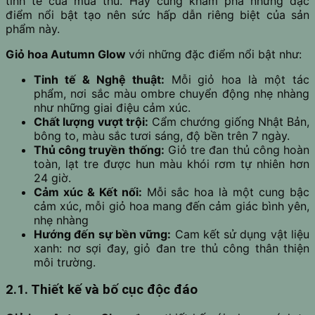
tinh tế của mùa thu. Hãy cùng khám phá những đặc
điểm nổi bật tạo nên sức hấp dẫn riêng biệt của sản
phẩm này.
Giỏ hoa Autumn Glow
với những đặc điểm nổi bật như:
Tinh tế & Nghệ thuật:
Mỗi giỏ hoa là một tác
phẩm, nơi sắc màu ombre chuyển động nhẹ nhàng
như những giai điệu cảm xúc.
Chất lượng vượt trội:
Cẩm chướng giống Nhật Bản,
bông to, màu sắc tươi sáng, độ bền trên 7 ngày.
Thủ công truyền thống:
Giỏ tre đan thủ công hoàn
toàn, lạt tre được hun màu khói rơm tự nhiên hơn
24 giờ.
Cảm xúc & Kết nối:
Mỗi sắc hoa là một cung bậc
cảm xúc, mỗi giỏ hoa mang đến cảm giác bình yên,
nhẹ nhàng
Hướng đến sự bền vững:
Cam kết sử dụng vật liệu
xanh: nơ sợi đay, giỏ đan tre thủ công thân thiện
môi trường.
2.1. Thiết kế và bố cục độc đáo