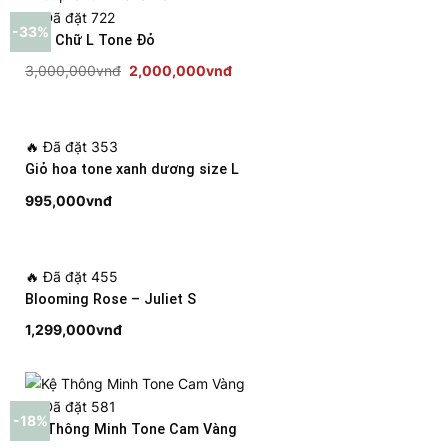
🔥
Đã đặt 722
-33%
Cup Chữ L Tone Đỏ
Giá
Giá
3,000,000
vnđ
2,000,000
vnđ
gốc
hiện
là:
tại
3,000,000vnđ.
là:
🔥
Đã đặt 353
2,000,000vnđ.
Giỏ hoa tone xanh dương size L
995,000
vnđ
🔥
Đã đặt 455
Blooming Rose – Juliet S
1,299,000
vnđ
🔥
Đã đặt 581
-18%
Kệ Thông Minh Tone Cam Vàng