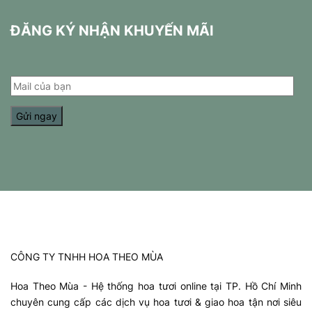
là:
tại
999,000vnđ.
là:
ĐĂNG KÝ NHẬN KHUYẾN MÃI
888,000vnđ.
CÔNG TY TNHH HOA THEO MÙA
Hoa Theo Mùa - Hệ thống hoa tươi online tại TP. Hồ Chí Minh
chuyên cung cấp các dịch vụ hoa tươi & giao hoa tận nơi siêu