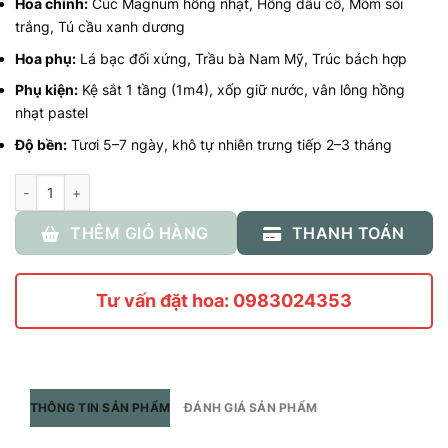
gốc
hiện
Hoa chính:
Cúc Magnum hồng nhạt, Hồng dâu cổ, Mõm sói
là:
tại
trắng, Tú cầu xanh dương
1,400,000vnđ.
là:
Hoa phụ:
Lá bạc đối xứng, Trầu bà Nam Mỹ, Trúc bách hợp
1,200,000vnđ.
Phụ kiện:
Kệ sắt 1 tầng (1m4), xốp giữ nước, vân lông hồng
nhạt pastel
Độ bền:
Tươi 5–7 ngày, khô tự nhiên trưng tiếp 2–3 tháng
Số lượng
THÊM GIỎ HÀNG
THANH TOÁN
Tư vấn đặt hoa: 0983024353
THÔNG TIN SẢN PHẨM
ĐÁNH GIÁ SẢN PHẨM