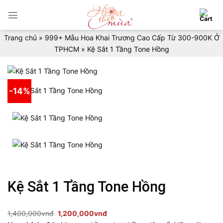
Skip
to
content
Trang chủ
»
999+ Mẫu Hoa Khai Trương Cao Cấp Từ 300-900K Ở
TPHCM
»
Kệ Sắt 1 Tầng Tone Hồng
-14%
Kệ Sắt 1 Tầng Tone Hồng
Giá
Giá
1,400,000
vnđ
1,200,000
vnđ