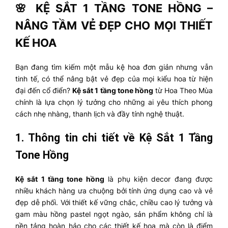
🌸 KỆ SẮT 1 TẦNG TONE HỒNG –
NÂNG TẦM VẺ ĐẸP CHO MỌI THIẾT
KẾ HOA
Bạn đang tìm kiếm một mẫu kệ hoa đơn giản nhưng vẫn
tinh tế, có thể nâng bật vẻ đẹp của mọi kiểu hoa từ hiện
đại đến cổ điển?
Kệ sắt 1 tầng tone hồng
từ
Hoa Theo Mùa
chính là lựa chọn lý tưởng cho những ai yêu thích phong
cách nhẹ nhàng, thanh lịch và đầy tính nghệ thuật.
1. Thông tin chi tiết về Kệ Sắt 1 Tầng
Tone Hồng
Kệ sắt 1 tầng tone hồng
là phụ kiện decor đang được
nhiều khách hàng ưa chuộng bởi tính ứng dụng cao và vẻ
đẹp dễ phối. Với thiết kế vững chắc, chiều cao lý tưởng và
gam màu hồng pastel ngọt ngào, sản phẩm không chỉ là
nền tảng hoàn hảo cho các thiết kế hoa mà còn là điểm