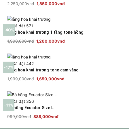
Giá
Giá
2,250,000
vnđ
1,850,000
vnđ
gốc
hiện
là:
tại
2,250,000vnđ.
là:
🔥
Đã đặt 571
-40%
1,850,000vnđ.
Lẵng hoa khai trương 1 tầng tone hồng
Giá
Giá
1,990,000
vnđ
1,200,000
vnđ
gốc
hiện
là:
tại
1,990,000vnđ.
là:
🔥
Đã đặt 442
-17%
1,200,000vnđ.
Lẵng hoa khai trương tone cam vàng
Giá
Giá
1,999,000
vnđ
1,650,000
vnđ
gốc
hiện
là:
tại
1,999,000vnđ.
là:
🔥
Đã đặt 356
-11%
1,650,000vnđ.
Bó hồng Ecuador Size L
Giá
Giá
999,000
vnđ
888,000
vnđ
gốc
hiện