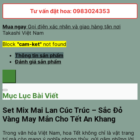
Tư vấn đặt hoa: 0983024353
Mua ngay
Gọi điện xác nhận và giao hàng tận nơi
Takashi Việt Nam
Block
"cam-ket"
not found
Thông tin sản phẩm
Đánh giá sản phẩm
Mục Lục Bài Viết
Set Mix Mai Lan Cúc Trúc – Sắc Đỏ
Vàng May Mắn Cho Tết An Khang
Trong văn hóa Việt Nam, hoa Tết không chỉ là vật trang
trí mà còn mang ý nghĩa phong thủy, gửi gắm những lời