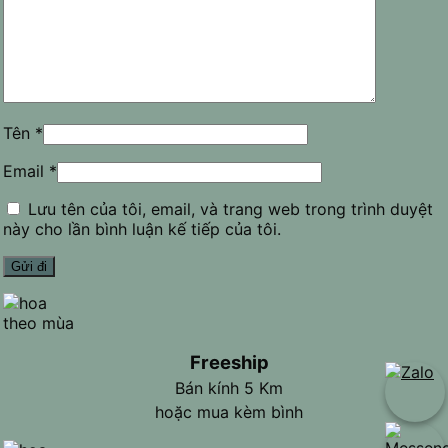
Tên
*
Email
*
Lưu tên của tôi, email, và trang web trong trình duyệt
này cho lần bình luận kế tiếp của tôi.
Freeship
Bán kính 5 Km
hoặc mua kèm bình