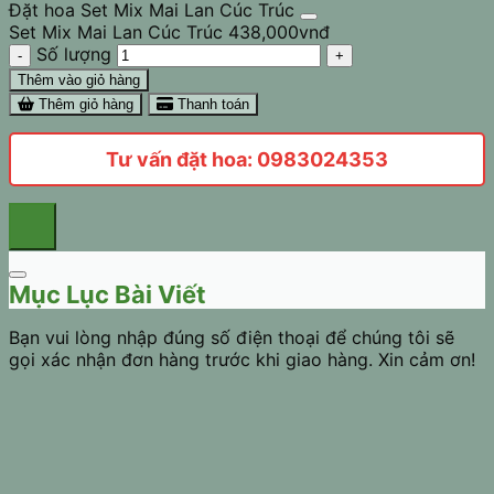
Đặt hoa Set Mix Mai Lan Cúc Trúc
Set Mix Mai Lan Cúc Trúc
438,000
vnđ
Số lượng
Thêm vào giỏ hàng
Thêm giỏ hàng
Thanh toán
Tư vấn đặt hoa: 0983024353
Mục Lục Bài Viết
Bạn vui lòng nhập đúng số điện thoại để chúng tôi sẽ
gọi xác nhận đơn hàng trước khi giao hàng. Xin cảm ơn!