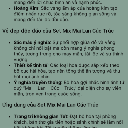
mang đến lời chúc bình an và hạnh phúc.
Hoàng Kim
: Sắc vàng ấm áp của hoàng kim tạo
điểm nhấn rực rỡ, tỏa sáng không gian sống và
mang đến tài lộc dồi dào.
Vẻ đẹp độc đáo của Set Mix Mai Lan Cúc Trúc
Sắc màu ý nghĩa
: Sự phối hợp giữa đỏ và vàng
không chỉ nổi bật mà còn mang ý nghĩa phong
thủy, tượng trưng cho may mắn, tài lộc và sự thịnh
vượng.
Thiết kế tinh tế
: Các loại hoa được sắp xếp theo
bố cục hài hòa, tạo nên tổng thể ấn tượng và thu
hút mọi ánh nhìn.
Ý nghĩa truyền thống
: Bộ hoa gợi nhắc hình ảnh tứ
quý “Mai – Lan – Cúc – Trúc,” đại diện cho sự viên
mãn, trọn vẹn trong cuộc sống.
Ứng dụng của Set Mix Mai Lan Cúc Trúc
Trang trí không gian Tết
: Đặt bộ hoa tại phòng
khách, bàn thờ gia tiên hoặc sảnh chính sẽ làm nổi
bật không khí Tết truyền thống, ấm áp.