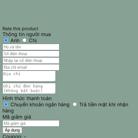
Rate this product
Thông tin người mua
Anh
Chị
Hình thức thanh toán
Chuyển khoản ngân hàng
Trả tiền mặt khi nhận
hàng
Mã giảm giá
Áp dụng
Coupon: -