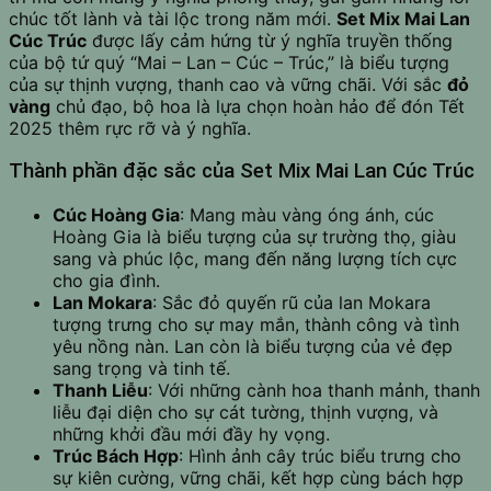
chúc tốt lành và tài lộc trong năm mới.
Set Mix Mai Lan
Cúc Trúc
được lấy cảm hứng từ ý nghĩa truyền thống
của bộ tứ quý “Mai – Lan – Cúc – Trúc,” là biểu tượng
của sự thịnh vượng, thanh cao và vững chãi. Với sắc
đỏ
vàng
chủ đạo, bộ hoa là lựa chọn hoàn hảo để đón Tết
2025 thêm rực rỡ và ý nghĩa.
Thành phần đặc sắc của Set Mix Mai Lan Cúc Trúc
Cúc Hoàng Gia
: Mang màu vàng óng ánh, cúc
Hoàng Gia là biểu tượng của sự trường thọ, giàu
sang và phúc lộc, mang đến năng lượng tích cực
cho gia đình.
Lan Mokara
: Sắc đỏ quyến rũ của lan Mokara
tượng trưng cho sự may mắn, thành công và tình
yêu nồng nàn. Lan còn là biểu tượng của vẻ đẹp
sang trọng và tinh tế.
Thanh Liễu
: Với những cành hoa thanh mảnh, thanh
liễu đại diện cho sự cát tường, thịnh vượng, và
những khởi đầu mới đầy hy vọng.
Trúc Bách Hợp
: Hình ảnh cây trúc biểu trưng cho
sự kiên cường, vững chãi, kết hợp cùng bách hợp