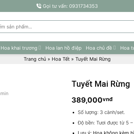
Gọi tư vấn: 0931734353
Hoa khai trương
Hoa lan hồ điệp
Hoa chủ đề
Hoa t
Trang chủ
»
Hoa Tết
»
Tuyết Mai Rừng
Tuyết Mai Rừng
389,000
vnđ
Số lượng: 3 cành/set.
Độ bền: Tươi được từ 5 –
Lưu ý: Hoa không kèm bì