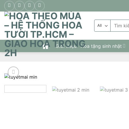
Skip
to
content
Tìm
kiếm:
Giới thiệu
Hoa tặng sinh nhật