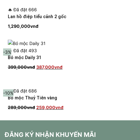
999,000vnđ.
là:
🔥
Đã đặt 666
888,000vnđ.
Lan hồ điệp tiểu cảnh 2 gốc
1,290,000
vnđ
🔥
Đã đặt 493
-3%
Bó mộc Daily 31
Giá
Giá
399,000
vnđ
387,000
vnđ
gốc
hiện
là:
tại
399,000vnđ.
là:
🔥
Đã đặt 686
-10%
387,000vnđ.
Bó mộc Thuỷ Tiên vàng
Giá
Giá
289,000
vnđ
259,000
vnđ
gốc
hiện
là:
tại
289,000vnđ.
là:
ĐĂNG KÝ NHẬN KHUYẾN MÃI
259,000vnđ.