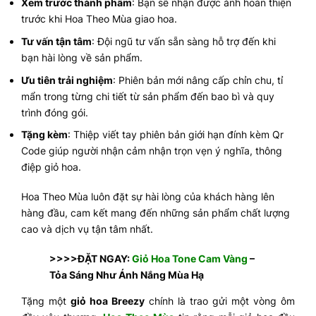
Xem trước thành phẩm
: Bạn sẽ nhận được ảnh hoàn thiện
trước khi Hoa Theo Mùa giao hoa.
Tư vấn tận tâm
: Đội ngũ tư vấn sẵn sàng hỗ trợ đến khi
bạn hài lòng về sản phẩm.
Ưu tiên trải nghiệm
: Phiên bản mới nâng cấp chỉn chu, tỉ
mẩn trong từng chi tiết từ sản phẩm đến bao bì và quy
trình đóng gói.
Tặng kèm
: Thiệp viết tay phiên bản giới hạn đính kèm Qr
Code giúp người nhận cảm nhận trọn vẹn ý nghĩa, thông
điệp giỏ hoa.
Hoa Theo Mùa luôn đặt sự hài lòng của khách hàng lên
hàng đầu, cam kết mang đến những sản phẩm chất lượng
cao và dịch vụ tận tâm nhất.
>>>>ĐẶT NGAY:
Giỏ Hoa Tone Cam Vàng
–
Tỏa Sáng Như Ánh Nắng Mùa Hạ
Tặng một
giỏ hoa Breezy
chính là trao gửi một vòng ôm