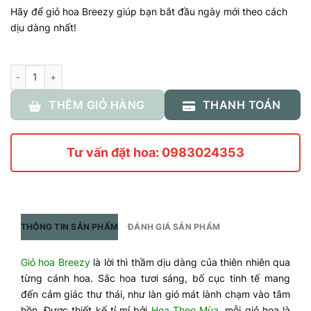
Hãy để giỏ hoa Breezy giúp bạn bắt đầu ngày mới theo cách
dịu dàng nhất!
Số lượng
THÊM GIỎ HÀNG
THANH TOÁN
Tư vấn đặt hoa: 0983024353
THÔNG TIN SẢN PHẨM
ĐÁNH GIÁ SẢN PHẨM
Giỏ hoa Breezy
là lời thì thầm dịu dàng của thiên nhiên qua
từng cánh hoa. Sắc hoa tươi sáng, bố cục tinh tế mang
đến cảm giác thư thái, như làn gió mát lành chạm vào tâm
hồn. Được thiết kế tỉ mỉ bởi
Hoa Theo Mùa
, mỗi giỏ hoa là