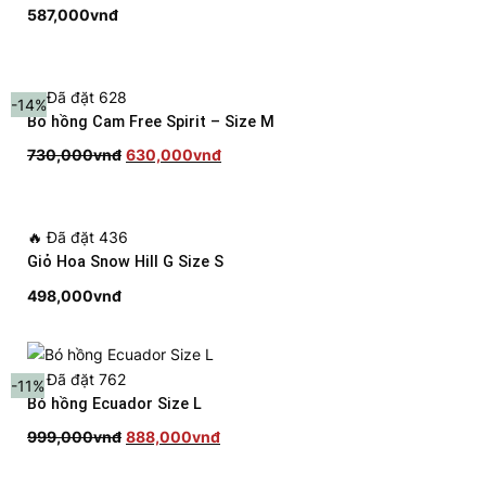
587,000
vnđ
🔥
Đã đặt 628
-14%
Bó hồng Cam Free Spirit – Size M
Giá
Giá
730,000
vnđ
630,000
vnđ
gốc
hiện
là:
tại
730,000vnđ.
là:
🔥
Đã đặt 436
630,000vnđ.
Giỏ Hoa Snow Hill G Size S
498,000
vnđ
🔥
Đã đặt 762
-11%
Bó hồng Ecuador Size L
Giá
Giá
999,000
vnđ
888,000
vnđ
gốc
hiện
là:
tại