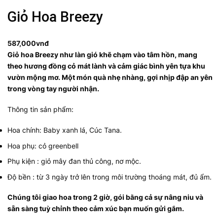
Giỏ Hoa Breezy
587,000
vnđ
Giỏ hoa Breezy như làn gió khẽ chạm vào tâm hồn, mang
theo hương đồng cỏ mát lành và cảm giác bình yên tựa khu
vườn mộng mơ. Một món quà nhẹ nhàng, gợi nhịp đập an yên
trong vòng tay người nhận.
Thông tin sản phẩm:
Hoa chính: Baby xanh lá,
Cúc Tana.
Hoa phụ: cỏ greenbell
Phụ kiện : giỏ
mây đan thủ công, nơ mộc.
Độ bền : từ 3 ngày trở lên trong môi trường thoáng mát, đủ ẩm.
Chúng tôi giao hoa trong 2 giờ, gói bằng cả sự nâng niu và
sẵn sàng tuỳ chỉnh theo cảm xúc bạn muốn gửi gắm.