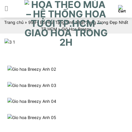
Skip
to
content
Trang chủ
»
999+ Bó Hoa Tặng Sinh Nhật Sang Trọng Đẹp Nhất
TP.HCM
»
Giỏ Hoa Breezy