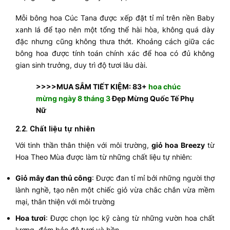
Mỗi bông hoa Cúc Tana được xếp đặt tỉ mỉ trên nền Baby
xanh lá để tạo nên một tổng thể hài hòa, không quá dày
đặc nhưng cũng không thưa thớt. Khoảng cách giữa các
bông hoa được tính toán chính xác để hoa có đủ không
gian sinh trưởng, duy trì độ tươi lâu dài.
>>>>MUA SẮM TIẾT KIỆM: 83+
hoa chúc
mừng ngày 8 tháng 3
Đẹp Mừng Quốc Tế Phụ
Nữ
2.2.
Chất liệu tự nhiên
Với tinh thần thân thiện với môi trường,
giỏ hoa Breezy
từ
Hoa Theo Mùa được làm từ những chất liệu tự nhiên:
Giỏ mây đan thủ công
: Được đan tỉ mỉ bởi những người thợ
lành nghề, tạo nên một chiếc giỏ vừa chắc chắn vừa mềm
mại, thân thiện với môi trường
Hoa tươi
: Được chọn lọc kỹ càng từ những vườn hoa chất
lượng, đảm bảo độ tươi và bền