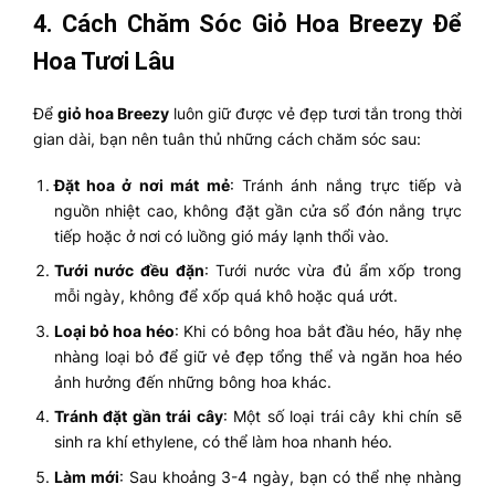
4. Cách Chăm Sóc Giỏ Hoa
Breezy
Để
Hoa Tươi Lâu
Để
giỏ hoa Breezy
luôn giữ được vẻ đẹp tươi tắn trong thời
gian dài, bạn nên tuân thủ những cách chăm sóc sau:
Đặt hoa ở nơi mát mẻ
: Tránh ánh nắng trực tiếp và
nguồn nhiệt cao, không đặt gần cửa sổ đón nắng trực
tiếp hoặc ở nơi có luồng gió máy lạnh thổi vào.
Tưới nước đều đặn
: Tưới nước vừa đủ ẩm xốp trong
mỗi ngày, không để xốp quá khô hoặc quá ướt.
Loại bỏ hoa héo
: Khi có bông hoa bắt đầu héo, hãy nhẹ
nhàng loại bỏ để giữ vẻ đẹp tổng thể và ngăn hoa héo
ảnh hưởng đến những bông hoa khác.
Tránh đặt gần trái cây
: Một số loại trái cây khi chín sẽ
sinh ra khí ethylene, có thể làm hoa nhanh héo.
Làm mới
: Sau khoảng 3-4 ngày, bạn có thể nhẹ nhàng