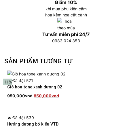
Giảm 10%
khi mua phụ kiện cắm
hoa kèm hoa cắt cành
Tư vấn miễn phí 24/7
0983 024 353
SẢN PHẨM TƯƠNG TỰ
🔥
Đã đặt 571
-11%
Giỏ hoa tone xanh dương 02
Giá
Giá
950,000
vnđ
850,000
vnđ
gốc
hiện
là:
tại
950,000vnđ.
là:
🔥
Đã đặt 539
850,000vnđ.
Hướng dương bó kiểu VTD