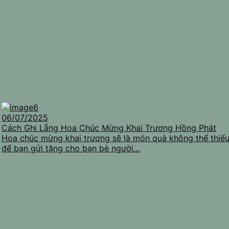
06/07/2025
Cách Ghi Lẵng Hoa Chúc Mừng Khai Trương Hồng Phát
Hoa chúc mừng khai trương sẽ là món quà không thể thiế
để bạn gửi tặng cho bạn bè người…