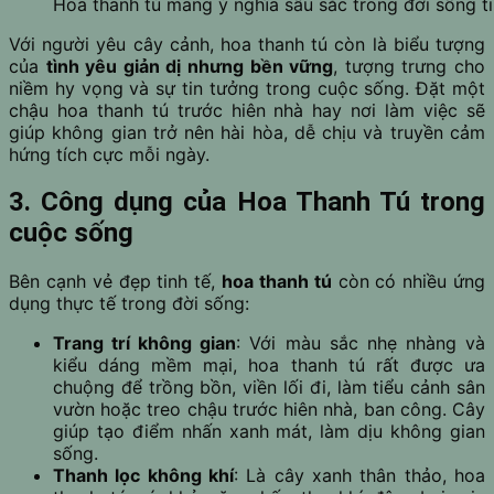
Hoa thanh tú mang ý nghĩa sâu sắc trong đời sống t
Với người yêu cây cảnh, hoa thanh tú còn là biểu tượng
của
tình yêu giản dị nhưng bền vững
, tượng trưng cho
niềm hy vọng và sự tin tưởng trong cuộc sống. Đặt một
chậu hoa thanh tú trước hiên nhà hay nơi làm việc sẽ
giúp không gian trở nên hài hòa, dễ chịu và truyền cảm
hứng tích cực mỗi ngày.
3. Công dụng của Hoa Thanh Tú trong
cuộc sống
Bên cạnh vẻ đẹp tinh tế,
hoa thanh tú
còn có nhiều ứng
dụng thực tế trong đời sống:
Trang trí không gian
: Với màu sắc nhẹ nhàng và
kiểu dáng mềm mại, hoa thanh tú rất được ưa
chuộng để trồng bồn, viền lối đi, làm tiểu cảnh sân
vườn hoặc treo chậu trước hiên nhà, ban công. Cây
giúp tạo điểm nhấn xanh mát, làm dịu không gian
sống.
Thanh lọc không khí
: Là cây xanh thân thảo, hoa