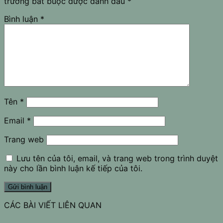
trường bắt buộc được đánh dấu
*
Bình luận
*
Tên
*
Email
*
Trang web
Lưu tên của tôi, email, và trang web trong trình duyệt
này cho lần bình luận kế tiếp của tôi.
CÁC BÀI VIẾT LIÊN QUAN