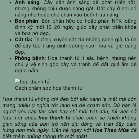
Ánh sáng
: Cây cần ánh sáng để phát triển tốt,
nhưng không chịu được nắng gắt. Đặt cây ở nơi có
nắng nhẹ hoặc che chắn vào buổi trưa nắng.
Bón phân
: Bón phân hữu cơ hoặc phân NPK loãng
định kỳ mỗi 15–20 ngày giúp cây phát triển khỏe
và hoa nở đẹp.
Cắt tỉa
: Thường xuyên cắt tỉa những cành già, lá úa
để cây tập trung dinh dưỡng nuôi hoa và giữ dáng
đẹp.
Phòng bệnh
: Hoa thanh tú ít sâu bệnh, nhưng nên
chú ý vệ sinh gốc cây và tránh để đất quá ẩm để
ngừa nấm.
Cách chăm sóc hoa thanh tú
Hoa thanh tú không chỉ đẹp bởi sắc xanh lạ mắt mà còn
mang nhiều ý nghĩa tốt lành và dễ chăm sóc. Dù bạn là
người yêu cây lâu năm hay chỉ mới bắt đầu, thì việc sở
hữu một chậu
hoa thanh tú
chắc chắn sẽ khiến không
gian sống của bạn trở nên dịu dàng và tràn đầy cảm
hứng hơn mỗi ngày. Liên hệ ngay với
Hoa Theo Mùa
để
biết thêm những thông tin mới nhất!