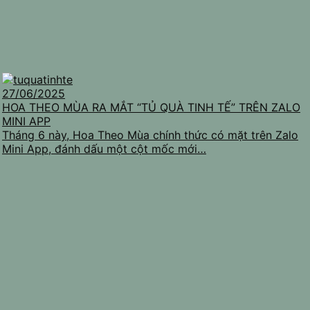
27/06/2025
HOA THEO MÙA RA MẮT “TỦ QUÀ TINH TẾ” TRÊN ZALO
MINI APP
Tháng 6 này, Hoa Theo Mùa chính thức có mặt trên Zalo
Mini App, đánh dấu một cột mốc mới…