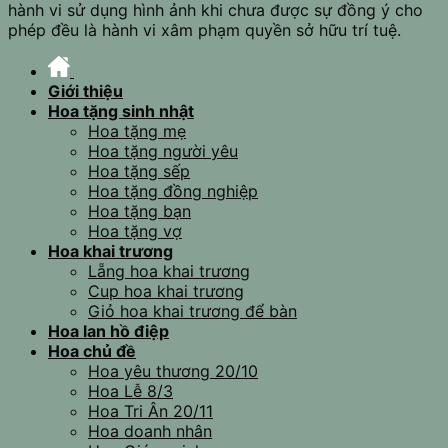
hành vi sử dụng hình ảnh khi chưa được sự đồng ý cho
phép đều là hành vi xâm phạm quyền sở hữu trí tuệ.
Giới thiệu
Hoa tặng sinh nhật
Hoa tặng mẹ
Hoa tặng người yêu
Hoa tặng sếp
Hoa tặng đồng nghiệp
Hoa tặng bạn
Hoa tặng vợ
Hoa khai trương
Lẵng hoa khai trương
Cup hoa khai trương
Giỏ hoa khai trương để bàn
Hoa lan hồ điệp
Hoa chủ đề
Hoa yêu thương 20/10
Hoa Lễ 8/3
Hoa Tri Ân 20/11
Hoa doanh nhân