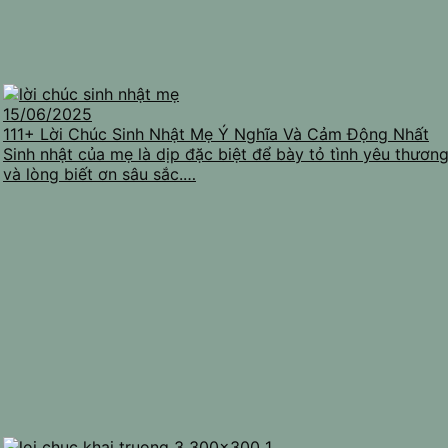
15/06/2025
111+ Lời Chúc Sinh Nhật Mẹ Ý Nghĩa Và Cảm Động Nhất
Sinh nhật của mẹ là dịp đặc biệt để bày tỏ tình yêu thươn
và lòng biết ơn sâu sắc.…