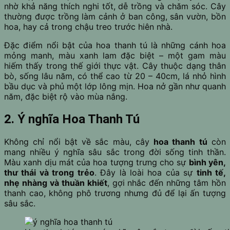
nhờ khả năng thích nghi tốt, dễ trồng và chăm sóc. Cây
thường được trồng làm cảnh ở ban công, sân vườn, bồn
hoa, hay cả trong chậu treo trước hiên nhà.
Đặc điểm nổi bật của hoa thanh tú là những cánh hoa
mỏng manh, màu xanh lam đặc biệt – một gam màu
hiếm thấy trong thế giới thực vật. Cây thuộc dạng thân
bò, sống lâu năm, có thể cao từ 20 – 40cm, lá nhỏ hình
bầu dục và phủ một lớp lông mịn. Hoa nở gần như quanh
năm, đặc biệt rộ vào mùa nắng.
2. Ý nghĩa Hoa Thanh Tú
Không chỉ nổi bật về sắc màu, cây
hoa thanh tú
còn
mang nhiều ý nghĩa sâu sắc trong đời sống tinh thần.
Màu xanh dịu mát của hoa tượng trưng cho sự
bình yên,
thư thái và trong trẻo
. Đây là loài hoa của sự
tinh tế,
nhẹ nhàng và thuần khiết
, gợi nhắc đến những tâm hồn
thanh cao, không phô trương nhưng đủ để lại ấn tượng
sâu sắc.