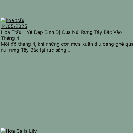
14/05/2025
Hoa Trẩu – Vẻ Đẹp Bình Dị Của Núi Rừng Tây Bắc Vào
Tháng 4
Mỗi độ tháng 4, khi những cơn mưa xuân dịu dàng ghé qua
núi rừng Tây Bắc lại rực sáng…