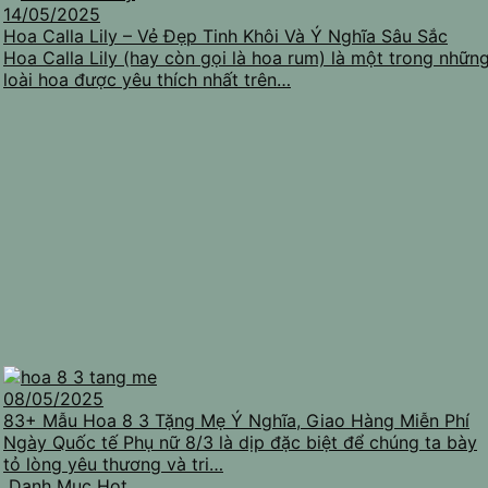
14/05/2025
Hoa Calla Lily – Vẻ Đẹp Tinh Khôi Và Ý Nghĩa Sâu Sắc
Hoa Calla Lily (hay còn gọi là hoa rum) là một trong nhữn
loài hoa được yêu thích nhất trên…
08/05/2025
83+ Mẫu Hoa 8 3 Tặng Mẹ Ý Nghĩa, Giao Hàng Miễn Phí
Ngày Quốc tế Phụ nữ 8/3 là dịp đặc biệt để chúng ta bày
tỏ lòng yêu thương và tri…
Danh Mục Hot