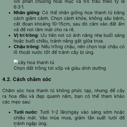
với phân chuồng hoai mục và tro trấu theo tỷ lệ
6:3:1.
Nhân giống
: Có thể nhân giống hoa thanh tú bằng
cách giâm cành. Chọn cành khỏe, không sâu bệnh,
cắt đoạn khoảng 10-15cm, sau đó cắm vào đất ẩm
và để nơi râm mát cho ra rễ.
Vị trí trồng
: Ưu tiên nơi có ánh nắng nhẹ buổi sáng
hoặc buổi chiều, tránh nắng gắt giữa trưa.
Chậu trồng
: Nếu trồng chậu, nên chọn loại chậu có
lỗ thoát nước tốt để tránh cây bị úng.
Chọn đất trồng tơi xốp và giàu dinh dưỡng
4.2. Cách chăm sóc
Chăm sóc hoa thanh tú không phức tạp, nhưng để cây
ra hoa đều và đẹp quanh năm, bạn có thể tham khảo
các mẹo sau:
Tưới nước
: Tưới 1–2 lần/ngày vào sáng sớm hoặc
chiều mát. Vào mùa mưa, giảm tần suất tưới để
tránh ngập úng.