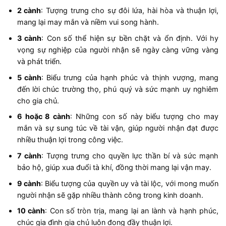
2 cành
: Tượng trưng cho sự đôi lứa, hài hòa và thuận lợi,
mang lại may mắn và niềm vui song hành.
3 cành
: Con số thể hiện sự bền chặt và ổn định. Với hy
vọng sự nghiệp của người nhận sẽ ngày càng vững vàng
và phát triển.
5 cành
: Biểu trưng của hạnh phúc và thịnh vượng, mang
đến lời chúc trường thọ, phú quý và sức mạnh uy nghiêm
cho gia chủ.
6 hoặc 8 cành
: Những con số này biểu tượng cho may
mắn và sự sung túc về tài vận, giúp người nhận đạt được
nhiều thuận lợi trong công việc.
7 cành
: Tượng trưng cho quyền lực thần bí và sức mạnh
bảo hộ, giúp xua đuổi tà khí, đồng thời mang lại vận may.
9 cành
: Biểu tượng của quyền uy và tài lộc, với mong muốn
người nhận sẽ gặp nhiều thành công trong kinh doanh.
10 cành
: Con số tròn trịa, mang lại an lành và hạnh phúc,
chúc gia đình gia chủ luôn đong đầy thuận lợi.