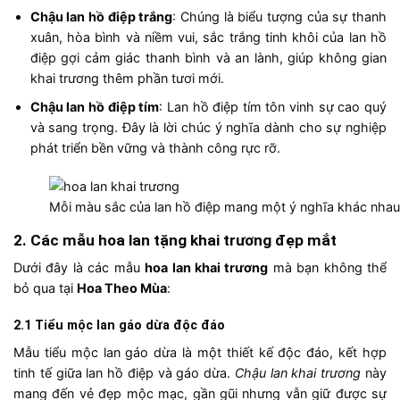
Chậu lan hồ điệp trắng
: Chúng là biểu tượng của sự thanh
xuân, hòa bình và niềm vui, sắc trắng tinh khôi của lan hồ
điệp gợi cảm giác thanh bình và an lành, giúp không gian
khai trương thêm phần tươi mới.
Chậu lan hồ điệp tím
: Lan hồ điệp tím tôn vinh sự cao quý
và sang trọng. Đây là lời chúc ý nghĩa dành cho sự nghiệp
phát triển bền vững và thành công rực rỡ.
Mỗi màu sắc của lan hồ điệp mang một ý nghĩa khác nhau
2. Các mẫu hoa lan tặng khai trương đẹp mắt
Dưới đây là các mẫu
hoa lan khai trương
mà bạn không thể
bỏ qua tại
Hoa Theo Mùa
:
2.1 Tiểu mộc lan gáo dừa độc đáo
Mẫu tiểu mộc lan gáo dừa là một thiết kế độc đáo, kết hợp
tinh tế giữa lan hồ điệp và gáo dừa.
Chậu lan khai trương
này
mang đến vẻ đẹp mộc mạc, gần gũi nhưng vẫn giữ được sự