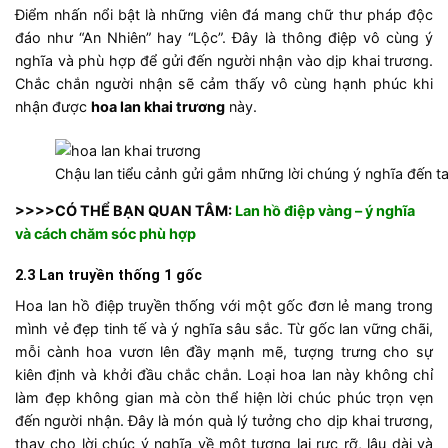
Điểm nhấn nổi bật là những viên đá mang chữ thư pháp độc
đáo như “An Nhiên” hay “Lộc”. Đây là thông điệp vô cùng ý
nghĩa và phù hợp để gửi đến người nhận vào dịp khai trương.
Chắc chắn người nhận sẽ cảm thấy vô cùng hạnh phúc khi
nhận được
hoa lan khai trương
này.
Chậu lan tiểu cảnh gửi gắm những lời chúng ý nghĩa đến t
>>>>CÓ THỂ BẠN QUAN TÂM:
Lan hồ điệp vàng – ý nghĩa
và cách chăm sóc phù hợp
2.3 Lan truyền thống 1 gốc
Hoa lan hồ điệp truyền thống với một gốc đơn lẻ mang trong
mình vẻ đẹp tinh tế và ý nghĩa sâu sắc. Từ gốc lan vững chãi,
mỗi cành hoa vươn lên đầy mạnh mẽ, tượng trưng cho sự
kiên định và khởi đầu chắc chắn. Loại hoa lan này không chỉ
làm đẹp không gian mà còn thể hiện lời chúc phúc trọn vẹn
đến người nhận. Đây là món quà lý tưởng cho dịp khai trương,
thay cho lời chúc ý nghĩa về một tương lai rực rỡ, lâu dài và