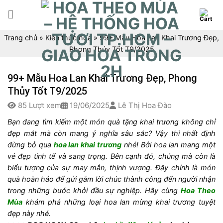
Skip
to
content
Trang chủ
»
Kiến thức hoa
»
99+ Mẫu Hoa Lan Khai Trương Đẹp,
Phong Thủy Tốt T9/2025
99+ Mẫu Hoa Lan Khai Trương Đẹp, Phong
Thủy Tốt T9/2025
85 Lượt xem
19/06/2025
Lê Thị Hoa Đào
Bạn đang tìm kiếm một món quà tặng khai trương không chỉ
đẹp mắt mà còn mang ý nghĩa sâu sắc? Vậy thì nhất định
đừng bỏ qua
hoa lan khai trương
nhé! Bởi hoa lan mang một
vẻ đẹp tinh tế và sang trọng. Bên cạnh đó, chúng mà còn là
biểu tượng của sự may mắn, thịnh vượng. Đây chính là món
quà hoàn hảo để gửi gắm lời chúc thành công đến người nhận
trong những bước khởi đầu sự nghiệp. Hãy cùng
Hoa Theo
Mùa
khám phá những loại hoa lan mừng khai trương tuyệt
đẹp này nhé.