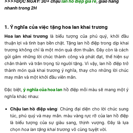
>>>>ĐỌC NGAY: 30+ chậu
lan hồ điệp giá rẻ
, giao hàng
nhanh trong 2H
1. Ý nghĩa của việc tặng hoa lan khai trương
Hoa lan khai trương
là biểu tượng của phú quý, khởi đầu
thuận lợi và tình bạn bền chặt. Tặng lan hồ điệp trong dịp khai
trương không chỉ là một món quà đơn thuần. Đây còn là cách
gửi gắm những lời chúc thành công và phát đạt, thể hiện sự
chân thành và trân trọng từ người tặng. Vì vậy, lan hồ điệp trở
thành món quà khai trương ý nghĩa, thay cho những lời chúc
may mắn và một khởi đầu viên mãn.
Đặc biệt,
ý nghĩa của hoa lan
hồ điệp mỗi màu sẽ mang một ý
nghĩa khác nhau:
Chậu lan hồ điệp vàng
: Chúng đại diện cho lời chúc sung
túc, phú quý và may mắn. màu vàng rực rỡ của lan hồ điệp
là biểu tượng của sự giàu sang, thịnh vượng. Đây là lựa
chọn
hoa lan tặng khai trương
vô cùng tuyệt vời.