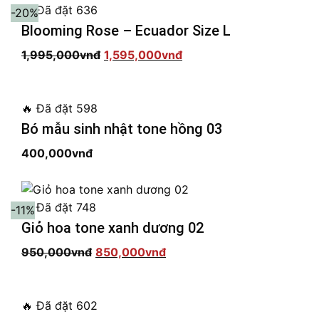
🔥
Đã đặt 636
-20%
Blooming Rose – Ecuador Size L
Giá
Giá
1,995,000
vnđ
1,595,000
vnđ
gốc
hiện
là:
tại
1,995,000vnđ.
là:
1,595,000vnđ.
🔥
Đã đặt 598
Bó mẫu sinh nhật tone hồng 03
400,000
vnđ
🔥
Đã đặt 748
-11%
Giỏ hoa tone xanh dương 02
Giá
Giá
950,000
vnđ
850,000
vnđ
gốc
hiện
là:
tại
950,000vnđ.
là:
850,000vnđ.
🔥
Đã đặt 602