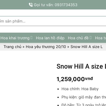
Gọi tư vấn: 0931734353
Hoa khai trương
Hoa lan hồ điệp
Hoa chủ đề
Hoa t
Trang chủ
»
Hoa yêu thương 20/10
»
Snow Hill A size L
Snow Hill A size 
1,259,000
vnđ
Hoa chính: Hoa Baby
Phụ kiện: giỏ mây đan t
Độ bền: Từ 3 ngày trở lê