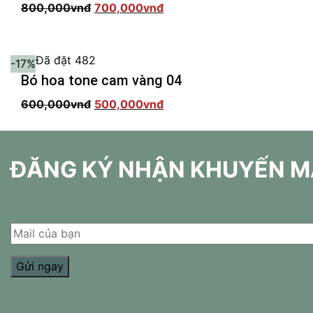
Giá
Giá
800,000
vnđ
700,000
vnđ
gốc
hiện
là:
tại
800,000vnđ.
là:
700,000vnđ.
🔥
Đã đặt 482
-17%
Bó hoa tone cam vàng 04
Giá
Giá
600,000
vnđ
500,000
vnđ
gốc
hiện
là:
tại
600,000vnđ.
là:
500,000vnđ.
ĐĂNG KÝ NHẬN KHUYẾN M