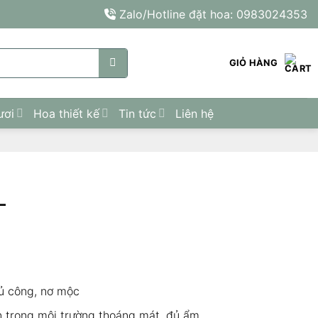
Zalo/Hotline đặt hoa: 0983024353
GIỎ HÀNG
ươi
Hoa thiết kế
Tin tức
Liên hệ
L
hủ công, nơ mộc
n trong môi trường thoáng mát, đủ ẩm