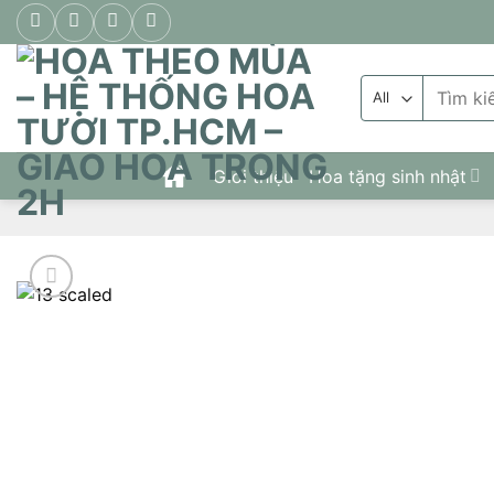
Skip
to
content
Tìm
kiếm:
Giới thiệu
Hoa tặng sinh nhật