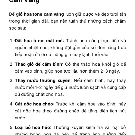
Để
giỏ hoa tone cam vàng
luôn giữ được vẻ đẹp tươi tắn
trong thời gian dài, bạn nên tuân thủ những cách chăm
sóc sau:
Đặt hoa ở nơi mát mẻ
: Tránh ánh nắng trực tiếp và
nguồn nhiệt cao, không đặt gần cửa sổ đón nắng trực
tiếp hoặc ở nơi có luồng gió máy lạnh thổi vào.
Tháo giỏ để cắm bình
: Có thể tháo hoa khỏi giỏ để
cắm vào bình, giúp hoa tươi lâu hơn thêm 2-3 ngày.
Thay nước thường xuyên
: Nếu cắm bình, hãy thay
nước mỗi 1-2 ngày để giữ nước luôn sạch và cung cấp
đủ dưỡng chất cho hoa.
Cắt gốc hoa chéo
: Trước khi cắm hoa vào bình, hãy
cắt gốc hoa theo đường chéo để tăng diện tích hút
nước.
Loại bỏ hoa héo
: Thường xuyên kiểm tra và loại bỏ
những bông hoa đã héo để tránh ảnh hưởng đến