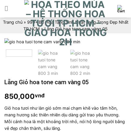
Skip
to
content
Trang chủ
»
999+ Bó Hoa Tặng Sinh Nhật Sang Trọng Đẹp Nhất
TP.HCM
»
Lẵng Giỏ hoa tone cam vàng 05
Lẵng Giỏ hoa tone cam vàng 05
850,000
vnđ
Giỏ hoa tươi như làn gió sớm mai chạm khẽ vào tâm hồn,
mang hương sắc thiên nhiên dịu dàng gửi trao yêu thương.
Mỗi cánh hoa là một khoảng trời nhỏ, nói hộ lòng người bằng
vẻ đẹp chân thành, sâu lắng.