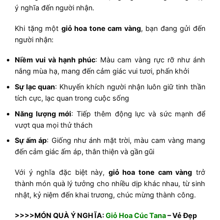
ý nghĩa đến người nhận.
Khi tặng một
giỏ hoa tone cam vàng
, bạn đang gửi đến
người nhận:
Niềm vui và hạnh phúc
: Màu cam vàng rực rỡ như ánh
nắng mùa hạ, mang đến cảm giác vui tươi, phấn khởi
Sự lạc quan
: Khuyến khích người nhận luôn giữ tinh thần
tích cực, lạc quan trong cuộc sống
Năng lượng mới
: Tiếp thêm động lực và sức mạnh để
vượt qua mọi thử thách
Sự ấm áp
: Giống như ánh mặt trời, màu cam vàng mang
đến cảm giác ấm áp, thân thiện và gần gũi
Với ý nghĩa đặc biệt này,
giỏ hoa tone cam vàng
trở
thành món quà lý tưởng cho nhiều dịp khác nhau, từ sinh
nhật, kỷ niệm đến khai trương, chúc mừng thành công.
>>>>MÓN QUÀ Ý NGHĨA:
Giỏ Hoa Cúc Tana
– Vẻ Đẹp