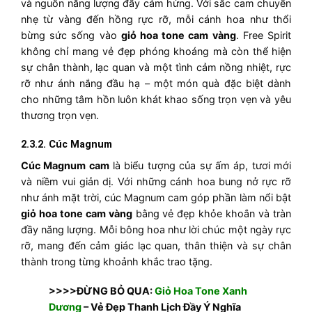
và nguồn năng lượng đầy cảm hứng. Với sắc cam chuyển
nhẹ từ vàng đến hồng rực rỡ, mỗi cánh hoa như thổi
bừng sức sống vào
giỏ hoa tone cam vàng
. Free Spirit
không chỉ mang vẻ đẹp phóng khoáng mà còn thể hiện
sự chân thành, lạc quan và một tình cảm nồng nhiệt, rực
rỡ như ánh nắng đầu hạ – một món quà đặc biệt dành
cho những tâm hồn luôn khát khao sống trọn vẹn và yêu
thương trọn vẹn.
2.3.2. Cúc Magnum
Cúc Magnum cam
là biểu tượng của sự ấm áp, tươi mới
và niềm vui giản dị. Với những cánh hoa bung nở rực rỡ
như ánh mặt trời, cúc Magnum cam góp phần làm nổi bật
giỏ hoa tone cam vàng
bằng vẻ đẹp khỏe khoắn và tràn
đầy năng lượng. Mỗi bông hoa như lời chúc một ngày rực
rỡ, mang đến cảm giác lạc quan, thân thiện và sự chân
thành trong từng khoảnh khắc trao tặng.
>>>>ĐỪNG BỎ QUA:
Giỏ Hoa Tone Xanh
Dương
– Vẻ Đẹp Thanh Lịch Đầy Ý Nghĩa