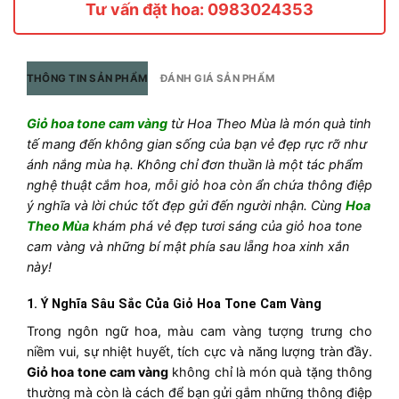
Tư vấn đặt hoa: 0983024353
THÔNG TIN SẢN PHẨM
ĐÁNH GIÁ SẢN PHẨM
Giỏ hoa tone cam vàng
từ Hoa Theo Mùa là món quà tinh
tế mang đến không gian sống của bạn vẻ đẹp rực rỡ như
ánh nắng mùa hạ. Không chỉ đơn thuần là một tác phẩm
nghệ thuật cắm hoa, mỗi giỏ hoa còn ẩn chứa thông điệp
ý nghĩa và lời chúc tốt đẹp gửi đến người nhận. Cùng
Hoa
Theo Mùa
khám phá vẻ đẹp tươi sáng của giỏ hoa tone
cam vàng và những bí mật phía sau lẵng hoa xinh xắn
này!
1.
Ý Nghĩa Sâu Sắc Của Giỏ Hoa Tone Cam Vàng
Trong ngôn ngữ hoa, màu cam vàng tượng trưng cho
niềm vui, sự nhiệt huyết, tích cực và năng lượng tràn đầy.
Giỏ hoa tone cam vàng
không chỉ là món quà tặng thông
thường mà còn là cách để bạn gửi gắm những thông điệp