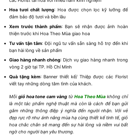
các Florist tài hoa với nhiều năm kinh nghiệm
Hoa tươi chất lượng
: Hoa được chọn lọc kỹ lưỡng để
đảm bảo độ tươi và bền lâu
Xem trước thành phẩm
: Bạn sẽ nhận được ảnh hoàn
thiện trước khi Hoa Theo Mùa giao hoa
Tư vấn tận tâm
: Đội ngũ tư vấn sẵn sàng hỗ trợ đến khi
bạn hài lòng về sản phẩm
Giao hàng nhanh chóng
: Dịch vụ giao hàng nhanh trong
vòng 2 giờ tại TP. Hồ Chí Minh
Quà tặng kèm
: Banner thiết kế/ Thiệp được các Florist
viết tay những dòng tâm tình của khách.
Mỗi
giỏ hoa tone cam vàng
từ
Hoa Theo Mùa
không chỉ
là một tác phẩm nghệ thuật mà còn là cách để bạn gửi
gắm những thông điệp ý nghĩa đến người nhận. Với vẻ
đẹp rực rỡ như ánh nắng mùa hạ cùng thiết kế tinh tế, giỏ
hoa chắc chắn sẽ mang đến sự hài lòng và niềm vui bất
ngờ cho người bạn yêu thương.