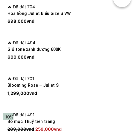
🔥
Đã đặt 704
Hoa hồng Juliet kiểu Size S VW
698,000
vnđ
🔥
Đã đặt 494
Giỏ tone xanh dương 600K
600,000
vnđ
🔥
Đã đặt 701
Blooming Rose – Juliet S
1,299,000
vnđ
🔥
Đã đặt 491
-10%
Bó mộc Thuỷ tiên trắng
Giá
Giá
289,000
vnđ
259,000
vnđ
gốc
hiện