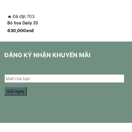
là:
tại
289,000vnđ.
là:
259,000vnđ.
🔥
Đã đặt 703
Bó hoa Daily 33
630,000
vnđ
ĐĂNG KÝ NHẬN KHUYẾN MÃI