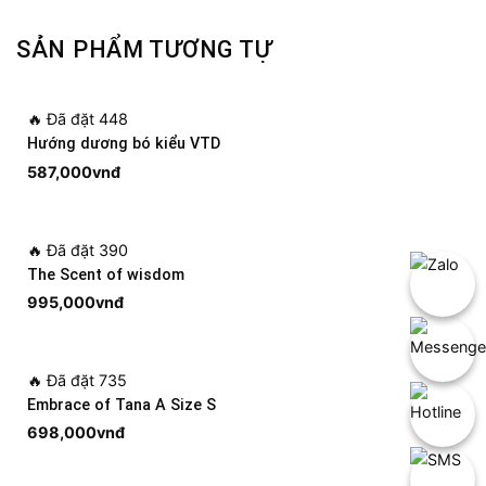
SẢN PHẨM TƯƠNG TỰ
🔥
Đã đặt 448
Hướng dương bó kiểu VTD
587,000
vnđ
🔥
Đã đặt 390
The Scent of wisdom
995,000
vnđ
🔥
Đã đặt 735
Embrace of Tana A Size S
698,000
vnđ