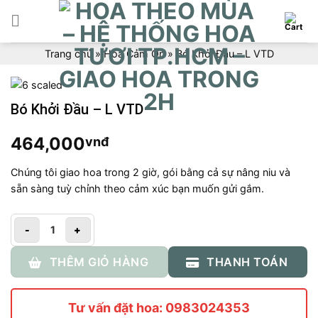
Skip
to
content
Trang chủ
»
Hoa Cảm Ơn
»
Bó Khởi Đầu – L VTD
Bó Khởi Đầu – L VTD
464,000
vnđ
Chúng tôi giao hoa trong 2 giờ, gói bằng cả sự nâng niu và
sẵn sàng tuỳ chỉnh theo cảm xúc bạn muốn gửi gắm.
Số lượng
THÊM GIỎ HÀNG
THANH TOÁN
Tư vấn đặt hoa: 0983024353