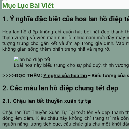
Mục Lục Bài Viết
1. Ý nghĩa đặc biệt của hoa lan hồ điệp t
Hoa lan hồ điệp không chỉ cuốn hút bởi nét đẹp thanh th
thịnh vượng và viên mãn như lời chúc năm mới đầy may mắ
tượng trưng cho gắn kết và ấm áp trong gia đình. Vào m
không gian sống thêm phần trang nhã và rạng rỡ.
Loài hoa này biểu trưng cho sự phú quý, thịnh vượn
>>>>ĐỌC THÊM:
Ý nghĩa của hoa lan
– Biểu tượng của 
2. Các mẫu lan hồ điệp chưng tết đẹp
2.1. Chậu lan tết thuyền xuân tự tại
Chậu lan Tết Thuyền Xuân Tự Tại toát lên vẻ đẹp thanh t
dòng êm đềm. Kiểu chậu này không chỉ trang trí mà còn 
nguồn năng lượng tích cực, cầu chúc gia chủ một khởi đầu