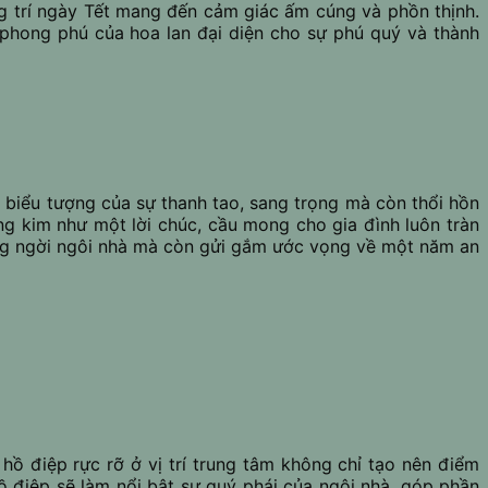
ng trí ngày Tết mang đến cảm giác ấm cúng và phồn thịnh.
 phong phú của hoa lan đại diện cho sự phú quý và thành
 biểu tượng của sự thanh tao, sang trọng mà còn thổi hồn
ng kim như một lời chúc, cầu mong cho gia đình luôn tràn
ạng ngời ngôi nhà mà còn gửi gắm ước vọng về một năm an
hồ điệp rực rỡ ở vị trí trung tâm không chỉ tạo nên điểm
ồ điệp sẽ làm nổi bật sự quý phái của ngôi nhà, góp phần