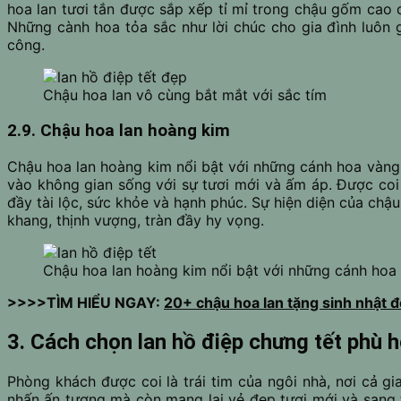
hoa lan tươi tắn được sắp xếp tỉ mỉ trong chậu gốm cao 
Những cành hoa tỏa sắc như lời chúc cho gia đình luôn 
công.
Chậu hoa lan vô cùng bắt mắt với sắc tím
2.9. Chậu hoa lan hoàng kim
Chậu hoa lan hoàng kim nổi bật với những cánh hoa vàng 
vào không gian sống với sự tươi mới và ấm áp. Được coi 
đầy tài lộc, sức khỏe và hạnh phúc. Sự hiện diện của c
khang, thịnh vượng, tràn đầy hy vọng.
Chậu hoa lan hoàng kim nổi bật với những cánh hoa 
>>>>TÌM HIỂU NGAY:
20+ chậu hoa lan tặng sinh nhật đ
3. Cách chọn lan hồ điệp chưng tết phù 
Phòng khách được coi là trái tim của ngôi nhà, nơi cả g
nhấn ấn tượng mà còn mang lại vẻ đẹp tươi mới và sang t