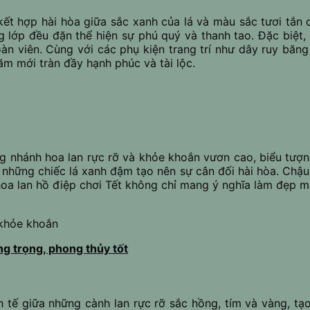
 kết hợp hài hòa giữa sắc xanh của lá và màu sắc tươi tắn
lớp đều đặn thể hiện sự phú quý và thanh tao. Đặc biệt, 
àn viên. Cùng với các phụ kiện trang trí như dây ruy băn
ăm mới tràn đầy hạnh phúc và tài lộc.
ng nhánh hoa lan rực rỡ và khỏe khoắn vươn cao, biểu tượ
g những chiếc lá xanh đậm tạo nên sự cân đối hài hòa. Chậu
 hoa lan hồ điệp chơi Tết không chỉ mang ý nghĩa làm đẹp m
 khỏe khoắn
ng trọng, phong thủy tốt
h tế giữa những cành lan rực rỡ sắc hồng, tím và vàng, t