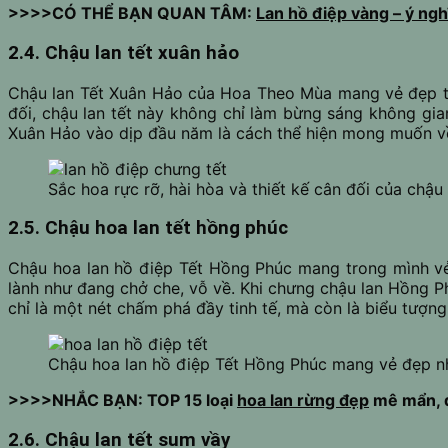
>>>>CÓ THỂ BẠN QUAN TÂM:
Lan hồ điệp vàng – ý ng
2.4. Chậu lan tết xuân hảo
Chậu lan Tết Xuân Hảo của Hoa Theo Mùa mang vẻ đẹp tran
đối, chậu lan tết này không chỉ làm bừng sáng không gi
Xuân Hảo vào dịp đầu năm là cách thể hiện mong muốn v
Sắc hoa rực rỡ, hài hòa và thiết kế cân đối của chậu 
2.5. Chậu hoa lan tết hồng phúc
Chậu hoa lan hồ điệp Tết Hồng Phúc mang trong mình vẻ
lành như đang chở che, vỗ về. Khi chưng chậu lan Hồng P
chỉ là một nét chấm phá đầy tinh tế, mà còn là biểu tượn
Chậu hoa lan hồ điệp Tết Hồng Phúc mang vẻ đẹp n
>>>>NHẮC BẠN: TOP 15 loại
hoa lan rừng đẹp
mê mẩn, 
2.6. Chậu lan tết sum vầy