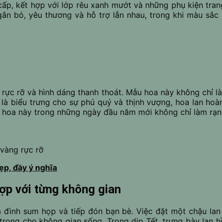
cấp, kết hợp với lớp rêu xanh mướt và những phụ kiện tra
gắn bó, yêu thương và hỗ trợ lẫn nhau, trong khi màu sắc
rực rỡ và hình dáng thanh thoát. Mẫu hoa này không chỉ là
là biểu trưng cho sự phú quý và thịnh vượng, hoa lan hoà
hậu hoa này trong những ngày đầu năm mới không chỉ làm r
vàng rực rỡ
ẹp, đầy ý nghĩa
hợp với từng không gian
ia đình sum họp và tiếp đón bạn bè. Việc đặt một chậu lan 
rọng cho không gian sống. Trong dịp Tết, trưng bày lan h