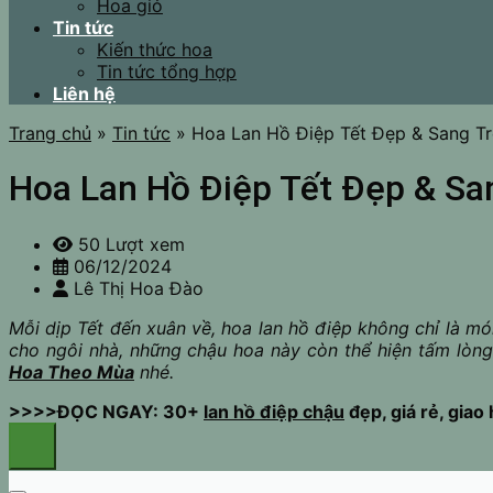
Hoa giỏ
Tin tức
Kiến thức hoa
Tin tức tổng hợp
Liên hệ
Trang chủ
»
Tin tức
»
Hoa Lan Hồ Điệp Tết Đẹp & Sang T
Hoa Lan Hồ Điệp Tết Đẹp & Sa
50 Lượt xem
06/12/2024
Lê Thị Hoa Đào
Mỗi dịp Tết đến xuân về, hoa lan hồ điệp không chỉ là m
cho ngôi nhà, những chậu hoa này còn thể hiện tấm lòn
Hoa Theo Mùa
nhé.
>>>>ĐỌC NGAY: 30+
lan hồ điệp chậu
đẹp, giá rẻ, gia