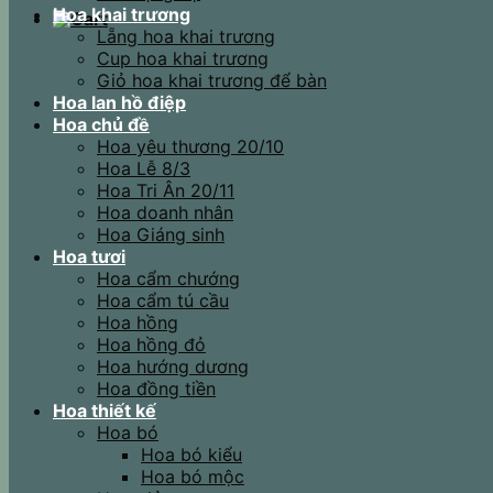
Hoa khai trương
Lẵng hoa khai trương
Cup hoa khai trương
Giỏ hoa khai trương để bàn
Hoa lan hồ điệp
Hoa chủ đề
Hoa yêu thương 20/10
Hoa Lễ 8/3
Hoa Tri Ân 20/11
Hoa doanh nhân
Hoa Giáng sinh
Hoa tươi
Hoa cẩm chướng
Hoa cẩm tú cầu
Hoa hồng
Hoa hồng đỏ
Hoa hướng dương
Hoa đồng tiền
Hoa thiết kế
Hoa bó
Hoa bó kiểu
Hoa bó mộc