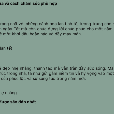
hĩa và cách chăm sóc phù hợp
g nhã với những cánh hoa lan tinh tế, tượng trưng cho sự
an ngày Tết mà còn chứa đựng lời chúc phúc cho một năm m
ề một khởi đầu hoàn hảo và đầy may mắn.
lan tết
 đẹp nhẹ nhàng, thanh tao mà vẫn tràn đầy sức sống. Mà
húc trong nhà, ta như gửi gắm niềm tin và hy vọng vào mộ
g của phúc lộc và sự sung túc trong năm mới.
hẹ nhàng
được săn đón nhất