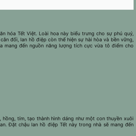
n hóa Tết Việt. Loài hoa này biểu trưng cho sự phú quý,
n đối, lan hồ điệp còn thể hiện sự hài hòa và bền vững,
 vừa mang đến nguồn năng lượng tích cực vừa tô điểm cho
, hồng, tím, tạo thành hình dáng như một con thuyền xuôi
 an. Đặt chậu lan hồ điệp Tết này trong nhà sẽ mang đến