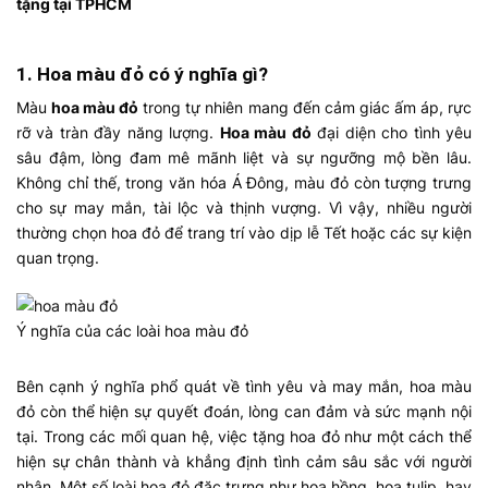
tặng tại TPHCM
1. Hoa màu đỏ có ý nghĩa gì?
Màu
hoa màu đỏ
trong tự nhiên mang đến cảm giác ấm áp, rực
rỡ và tràn đầy năng lượng.
Hoa màu đỏ
đại diện cho tình yêu
sâu đậm, lòng đam mê mãnh liệt và sự ngưỡng mộ bền lâu.
Không chỉ thế, trong văn hóa Á Đông, màu đỏ còn tượng trưng
cho sự may mắn, tài lộc và thịnh vượng. Vì vậy, nhiều người
thường chọn hoa đỏ để trang trí vào dịp lễ Tết hoặc các sự kiện
quan trọng.
Ý nghĩa của các loài hoa màu đỏ
Bên cạnh ý nghĩa phổ quát về tình yêu và may mắn, hoa màu
đỏ còn thể hiện sự quyết đoán, lòng can đảm và sức mạnh nội
tại. Trong các mối quan hệ, việc tặng hoa đỏ như một cách thể
hiện sự chân thành và khẳng định tình cảm sâu sắc với người
nhận. Một số loài hoa đỏ đặc trưng như hoa hồng, hoa tulip, hay