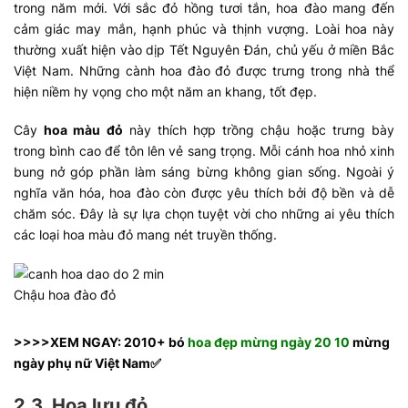
trong năm mới. Với sắc đỏ hồng tươi tắn, hoa đào mang đến
cảm giác may mắn, hạnh phúc và thịnh vượng. Loài hoa này
thường xuất hiện vào dịp Tết Nguyên Đán, chủ yếu ở miền Bắc
Việt Nam. Những cành hoa đào đỏ được trưng trong nhà thể
hiện niềm hy vọng cho một năm an khang, tốt đẹp.
Cây
hoa màu đỏ
này thích hợp trồng chậu hoặc trưng bày
trong bình cao để tôn lên vẻ sang trọng. Mỗi cánh hoa nhỏ xinh
bung nở góp phần làm sáng bừng không gian sống. Ngoài ý
nghĩa văn hóa, hoa đào còn được yêu thích bởi độ bền và dễ
chăm sóc. Đây là sự lựa chọn tuyệt vời cho những ai yêu thích
các loại hoa màu đỏ
mang nét truyền thống.
Chậu hoa đào đỏ
>>>>XEM NGAY: 2010+ bó
hoa đẹp mừng ngày 20 10
mừng
ngày phụ nữ Việt Nam✅
2.3. Hoa lựu đỏ