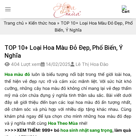
Skip
to
content
Trang chủ
»
Kiến thức hoa
»
TOP 10+ Loại Hoa Màu Đỏ Đẹp, Phổ
Biến, Ý Nghĩa
TOP 10+ Loại Hoa Màu Đỏ Đẹp, Phổ Biến, Ý
Nghĩa
404 Lượt xem
14/02/2025
Lê Thị Hoa Đào
Hoa màu đỏ
luôn là biểu tượng nổi bật trong thế giới loài hoa,
thể hiện vẻ đẹp rực rỡ và cảm xúc mãnh liệt. Với sức hút khó
cưỡng, những
cây hoa màu đỏ
không chỉ mang lại vẻ đẹp thẩm
mỹ mà còn
chứa đựng ý nghĩa tinh thần sâu sắc. Bài viết dưới
đây sẽ giới thiệu đến bạn
các loại hoa màu đỏ
ấn tượng nhất,
dễ chăm sóc và phù hợp với nhiều dịp tặng khác nhau. Cùng
khám phá ngay để lựa chọn cho mình những
hoa màu đỏ đẹp
và ý nghĩa nhất cùng
Hoa Theo Mùa
nhé!
>>>>XEM THÊM: 999+ bó
hoa sinh nhật sang trọng
, làm quà