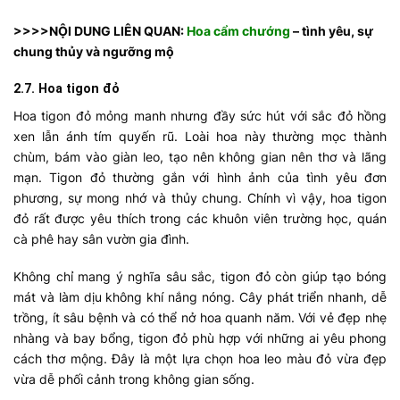
>>>>NỘI DUNG LIÊN QUAN:
Hoa cẩm chướng
– tình yêu, sự
chung thủy và ngưỡng mộ
2.7. Hoa tigon đỏ
Hoa tigon đỏ mỏng manh nhưng đầy sức hút với sắc đỏ hồng
xen lẫn ánh tím quyến rũ. Loài hoa này thường mọc thành
chùm, bám vào giàn leo, tạo nên không gian nên thơ và lãng
mạn. Tigon đỏ thường gắn với hình ảnh của tình yêu đơn
phương, sự mong nhớ và thủy chung. Chính vì vậy, hoa tigon
đỏ rất được yêu thích trong các khuôn viên trường học, quán
cà phê hay sân vườn gia đình.
Không chỉ mang ý nghĩa sâu sắc, tigon đỏ còn giúp tạo bóng
mát và làm dịu không khí nắng nóng. Cây phát triển nhanh, dễ
trồng, ít sâu bệnh và có thể nở hoa quanh năm. Với vẻ đẹp nhẹ
nhàng và bay bổng, tigon đỏ phù hợp với những ai yêu phong
cách thơ mộng. Đây là một lựa chọn hoa leo màu đỏ vừa đẹp
vừa dễ phối cảnh trong không gian sống.