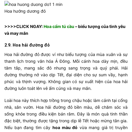
Hoa hướng dương đỏ
>>>>CLICK NGAY:
Hoa cẩm tú cầu
– biểu tượng của tình yêu
và may mắn
2.9. Hoa hải đường đỏ
Hoa hải đường đỏ được ví như biểu tượng của mùa xuân và sự
thanh lịch trong văn hóa Á Đông. Mỗi cánh hoa dày mịn, đều
tăm tắp, mang sắc đỏ nhung sang trọng và quý phái. Hải
đường thường nở vào dịp Tết, đại diện cho sự sum vầy, hạnh
phúc và thịnh vượng. Không gian có sự xuất hiện của hoa hải
đường luôn toát lên vẻ ấm cúng và may mắn.
Loài hoa này thích hợp trồng trong chậu hoặc làm cảnh tại cổng
nhà, sân vườn. Hoa hải đường đỏ bền màu, dễ chăm sóc và
sống khỏe trong điều kiện bán râm. Đây là món quà tinh thần
đặc biệt, thường được tặng trong dịp lễ Tết hoặc mừng tân gia.
Nếu bạn đang tìm cây
hoa màu đỏ
vừa mang giá trị truyền