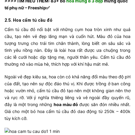
>>>>TÌM HIỂU THÊM: 83+ bó
hoa mùng 8 3 đẹp
mừng quốc
tế phụ nữ – Freeship✅
2.5. Hoa cẩm tú cầu đỏ
Cẩm tú cầu đỏ nổi bật với những cụm hoa tròn xinh như quả
cầu, tạo nên vẻ đẹp lãng mạn và cuốn hút. Màu đỏ của hoa
tượng trưng cho trái tim chân thành, lòng biết ơn sâu sắc và
tình yêu nồng nàn. Đây là loài hoa rất được ưa chuộng trong
các lễ cưới hoặc dịp tặng mẹ, người thân yêu. Cẩm tú cầu đỏ
thường nở vào mùa hè, thích hợp với khí hậu mát mẻ.
Ngoài vẻ đẹp kiêu sa, hoa còn có khả năng đổi màu theo độ pH
của đất, tạo nên sự độc đáo thú vị. Khi được trồng ở ban công
hoặc vườn nhỏ, cẩm tú cầu đỏ tạo nên một không gian nên thơ
và rực rỡ. Với ý nghĩa thiêng liêng và vẻ ngoài đầy quyến rũ,
đây là một trong những
hoa màu đỏ
được săn đón nhiều nhất.
Giá cho một bó hoa cẩm tú cầu đỏ dao động từ 250k – 400k
tùy kích cỡ.