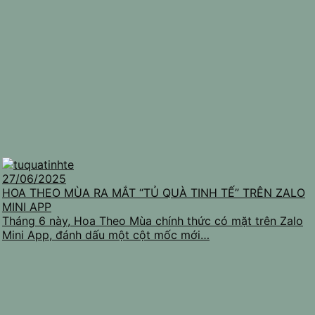
27/06/2025
HOA THEO MÙA RA MẮT “TỦ QUÀ TINH TẾ” TRÊN ZALO
MINI APP
Tháng 6 này, Hoa Theo Mùa chính thức có mặt trên Zalo
Mini App, đánh dấu một cột mốc mới…