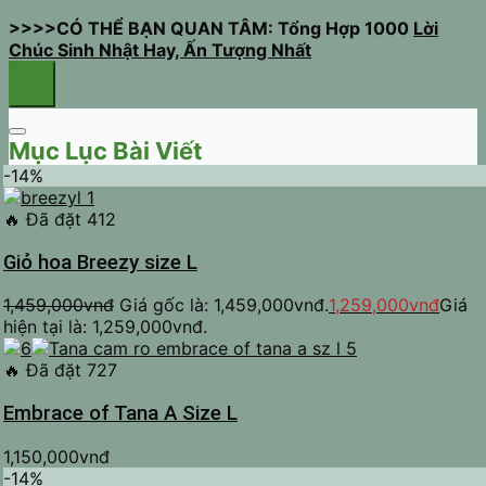
>>>>CÓ THỂ BẠN QUAN TÂM: Tổng Hợp 1000
Lời
Chúc Sinh Nhật Hay, Ấn Tượng Nhất
Mục Lục Bài Viết
-14%
🔥
Đã đặt 412
Giỏ hoa Breezy size L
1,459,000
vnđ
Giá gốc là: 1,459,000vnđ.
1,259,000
vnđ
Giá
hiện tại là: 1,259,000vnđ.
🔥
Đã đặt 727
Embrace of Tana A Size L
1,150,000
vnđ
-14%