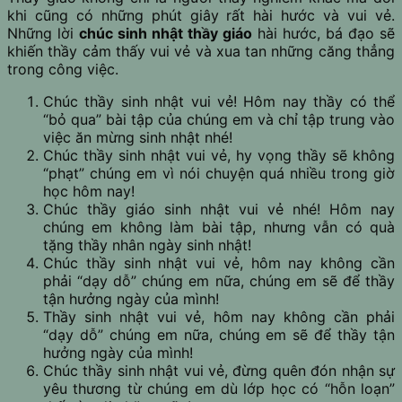
khi cũng có những phút giây rất hài hước và vui vẻ.
Những lời
chúc sinh nhật thầy giáo
hài hước, bá đạo sẽ
khiến thầy cảm thấy vui vẻ và xua tan những căng thẳng
trong công việc.
Chúc thầy sinh nhật vui vẻ! Hôm nay thầy có thể
“bỏ qua” bài tập của chúng em và chỉ tập trung vào
việc ăn mừng sinh nhật nhé!
Chúc thầy sinh nhật vui vẻ, hy vọng thầy sẽ không
“phạt” chúng em vì nói chuyện quá nhiều trong giờ
học hôm nay!
Chúc thầy giáo sinh nhật vui vẻ nhé! Hôm nay
chúng em không làm bài tập, nhưng vẫn có quà
tặng thầy nhân ngày sinh nhật!
Chúc thầy sinh nhật vui vẻ, hôm nay không cần
phải “dạy dỗ” chúng em nữa, chúng em sẽ để thầy
tận hưởng ngày của mình!
Thầy sinh nhật vui vẻ, hôm nay không cần phải
“dạy dỗ” chúng em nữa, chúng em sẽ để thầy tận
hưởng ngày của mình!
Chúc thầy sinh nhật vui vẻ, đừng quên đón nhận sự
yêu thương từ chúng em dù lớp học có “hỗn loạn”