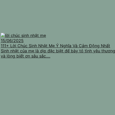
15/06/2025
111+ Lời Chúc Sinh Nhật Mẹ Ý Nghĩa Và Cảm Động Nhất
Sinh nhật của mẹ là dịp đặc biệt để bày tỏ tình yêu thươn
và lòng biết ơn sâu sắc.…