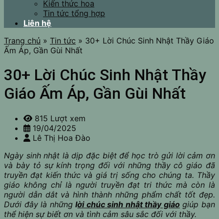
Kiến thức hoa
Tin tức tổng hợp
Liên hệ
Trang chủ
»
Tin tức
»
30+ Lời Chúc Sinh Nhật Thầy Giáo
Ấm Áp, Gần Gùi Nhất
30+ Lời Chúc Sinh Nhật Thầy
Giáo Ấm Áp, Gần Gùi Nhất
815 Lượt xem
19/04/2025
Lê Thị Hoa Đào
Ngày sinh nhật là dịp đặc biệt để học trò gửi lời cảm ơn
và bày tỏ sự kính trọng đối với những thầy cô giáo đã
truyền đạt kiến thức và giá trị sống cho chúng ta. Thầy
giáo không chỉ là người truyền đạt tri thức mà còn là
người dẫn dắt và hình thành những phẩm chất tốt đẹp.
Dưới đây là những
l
ời chúc sinh nhật thầy giáo
giúp bạn
thể hiện sự biết ơn và tình cảm sâu sắc đối với thầy.