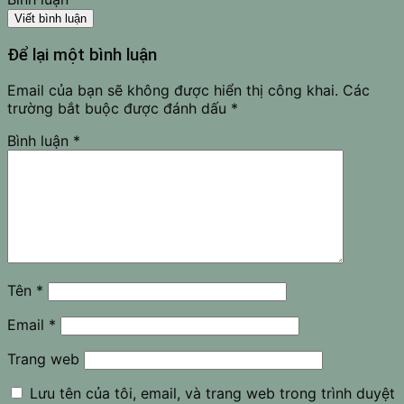
Viết bình luận
Để lại một bình luận
Email của bạn sẽ không được hiển thị công khai.
Các
trường bắt buộc được đánh dấu
*
Bình luận
*
Tên
*
Email
*
Trang web
Lưu tên của tôi, email, và trang web trong trình duyệt