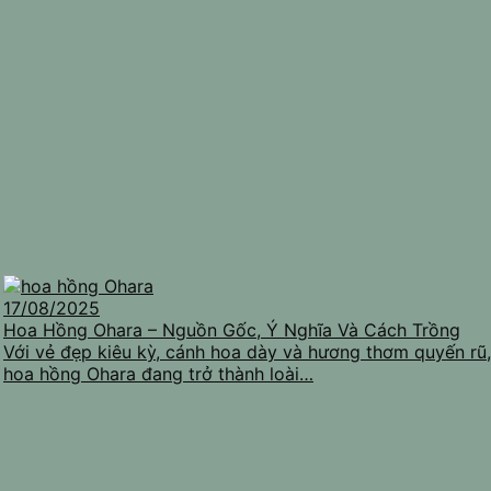
17/08/2025
Hoa Hồng Ohara – Nguồn Gốc, Ý Nghĩa Và Cách Trồng
Với vẻ đẹp kiêu kỳ, cánh hoa dày và hương thơm quyến rũ,
hoa hồng Ohara đang trở thành loài…