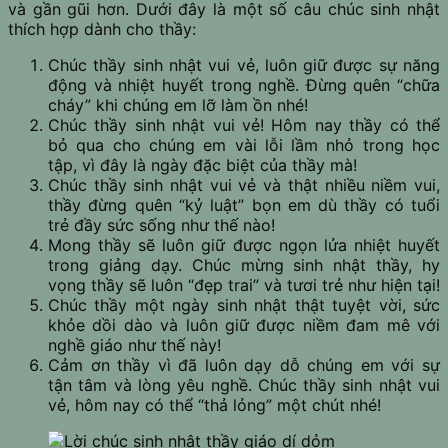
và gần gũi hơn. Dưới đây là một số câu chúc sinh nhật
thích hợp dành cho thầy:
Chúc thầy sinh nhật vui vẻ, luôn giữ được sự năng
động và nhiệt huyết trong nghề. Đừng quên “chữa
cháy” khi chúng em lỡ làm ồn nhé!
Chúc thầy sinh nhật vui vẻ! Hôm nay thầy có thể
bỏ qua cho chúng em vài lỗi lầm nhỏ trong học
tập, vì đây là ngày đặc biệt của thầy mà!
Chúc thầy sinh nhật vui vẻ và thật nhiều niềm vui,
thầy đừng quên “kỷ luật” bọn em dù thầy có tuổi
trẻ đầy sức sống như thế nào!
Mong thầy sẽ luôn giữ được ngọn lửa nhiệt huyết
trong giảng dạy. Chúc mừng sinh nhật thầy, hy
vọng thầy sẽ luôn “đẹp trai” và tươi trẻ như hiện tại!
Chúc thầy một ngày sinh nhật thật tuyệt vời, sức
khỏe dồi dào và luôn giữ được niềm đam mê với
nghề giáo như thế này!
Cảm ơn thầy vì đã luôn dạy dỗ chúng em với sự
tận tâm và lòng yêu nghề. Chúc thầy sinh nhật vui
vẻ, hôm nay có thể “thả lỏng” một chút nhé!