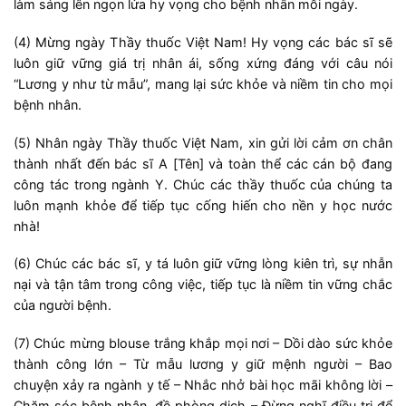
làm sáng lên ngọn lửa hy vọng cho bệnh nhân mỗi ngày.
(4) Mừng ngày Thầy thuốc Việt Nam! Hy vọng các bác sĩ sẽ
luôn giữ vững giá trị nhân ái, sống xứng đáng với câu nói
“Lương y như từ mẫu”, mang lại sức khỏe và niềm tin cho mọi
bệnh nhân.
(5) Nhân ngày Thầy thuốc Việt Nam, xin gửi lời cảm ơn chân
thành nhất đến bác sĩ A [Tên] và toàn thể các cán bộ đang
công tác trong ngành Y. Chúc các thầy thuốc của chúng ta
luôn mạnh khỏe để tiếp tục cống hiến cho nền y học nước
nhà!
(6) Chúc các bác sĩ, y tá luôn giữ vững lòng kiên trì, sự nhẫn
nại và tận tâm trong công việc, tiếp tục là niềm tin vững chắc
của người bệnh.
(7) Chúc mừng blouse trắng khắp mọi nơi – Dồi dào sức khỏe
thành công lớn – Từ mẫu lương y giữ mệnh người – Bao
chuyện xảy ra ngành y tế – Nhắc nhở bài học mãi không lời –
Chăm sóc bệnh nhân, đề phòng dịch – Đừng nghĩ điều trị để