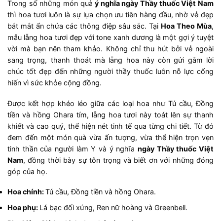
Trong số những món quà
ý nghĩa ngày Thầy thuốc Việt Nam
thì hoa tươi luôn là sự lựa chọn ưu tiên hàng đầu, nhờ vẻ đẹp
bắt mắt ẩn chứa các thông điệp sâu sắc. Tại
Hoa Theo Mùa
,
mẫu lẵng hoa tươi đẹp với tone xanh dương là một gợi ý tuyệt
vời mà bạn nên tham khảo. Không chỉ thu hút bởi vẻ ngoài
sang trọng, thanh thoát mà lẵng hoa này còn gửi gắm lời
chúc tốt đẹp đến những người thầy thuốc luôn nỗ lực cống
hiến vì sức khỏe cộng đồng.
Được kết hợp khéo léo giữa các loại hoa như Tú cầu, Đồng
tiền và hồng Ohara tím, lẵng hoa tươi này toát lên sự thanh
khiết và cao quý, thể hiện nét tinh tế qua từng chi tiết. Từ đó
đem đến một món quà vừa ấn tượng, vừa thể hiện trọn vẹn
tinh thần của người làm Y và ý nghĩa
ngày Thầy thuốc Việt
Nam
, đồng thời bày sự tôn trọng và biết ơn với những đóng
góp của họ.
Hoa chính:
Tú cầu, Đồng tiền và hồng Ohara.
Hoa phụ:
Lá bạc đối xứng, Ren nữ hoàng và Greenbell.