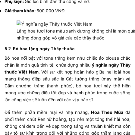
Phụ kiện:
Giỏ lục bình đan thủ công và nơ.
Giá tham khảo:
600.000 VNĐ.
Lẵng hoa tươi tone màu xanh dương không chỉ là món quà ý
những đóng góp vô giá của các thầy thuốc
5.2. Bó hoa tặng ngày Thầy thuốc
Bó hoa nổi bật với tone trắng kem như chiếc áo blouse chắc
chắn là món quà tinh tế, chứa đựng nhiều
ý nghĩa ngày Thầy
thuốc Việt Nam
. Với sự kết hợp hoàn hảo giữa hai loài hoa
mang thông điệp sâu sắc là Cát tường trắng (may mắn) và
Cẩm chướng trắng (hạnh phúc), bó hoa tươi này thể hiện
mong ước những điều tốt đẹp và hạnh phúc trong cuộc sống
lẫn công việc sẽ luôn đến với các vị y bác sĩ.
Để thêm phần mềm mại và nhẹ nhàng,
Hoa Theo Mùa
đã
phối thêm chút Ren nữ hoàng, tạo nên một tổng thể hài hòa,
không chỉ đem đến vẻ đẹp trong sáng và thuần khiết mà còn
bày tỏ sự kính trọng đối với những đóng góp thầm lặng của