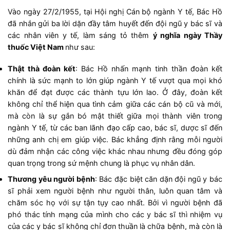
Vào ngày 27/2/1955, tại Hội nghị Cán bộ ngành Y tế, Bác Hồ
đã nhắn gửi ba lời dặn đầy tâm huyết đến đội ngũ y bác sĩ và
các nhân viên y tế, làm sáng tỏ thêm
ý nghĩa ngày Thầy
thuốc Việt Nam
như sau:
Thật thà đoàn kết
: Bác Hồ nhấn mạnh tinh thần đoàn kết
chính là sức mạnh to lớn giúp ngành Y tế vượt qua mọi khó
khăn để đạt được các thành tựu lớn lao. Ở đây, đoàn kết
không chỉ thể hiện qua tình cảm giữa các cán bộ cũ và mới,
mà còn là sự gắn bó mật thiết giữa mọi thành viên trong
ngành Y tế, từ các ban lãnh đạo cấp cao, bác sĩ, dược sĩ đến
những anh chị em giúp việc. Bác khẳng định rằng mỗi người
dù đảm nhận các công việc khác nhau nhưng đều đóng góp
quan trọng trong sứ mệnh chung là phục vụ nhân dân.
Thương yêu người bệnh
: Bác đặc biệt căn dặn đội ngũ y bác
sĩ phải xem người bệnh như người thân, luôn quan tâm và
chăm sóc họ với sự tận tụy cao nhất. Bởi vì người bệnh đã
phó thác tính mạng của mình cho các y bác sĩ thì nhiệm vụ
của các y bác sĩ không chỉ đơn thuần là chữa bệnh, mà còn là