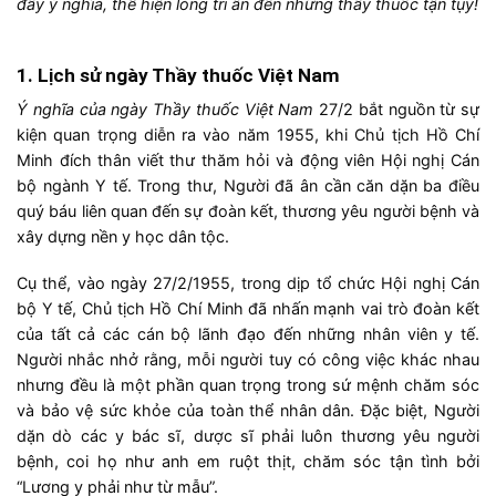
đầy ý nghĩa, thể hiện lòng tri ân đến những thầy thuốc tận tụy!
1. Lịch sử ngày Thầy thuốc Việt Nam
Ý nghĩa của ngày Thầy thuốc Việt Nam
27/2 bắt nguồn từ sự
kiện quan trọng diễn ra vào năm 1955, khi Chủ tịch Hồ Chí
Minh đích thân viết thư thăm hỏi và động viên Hội nghị Cán
bộ ngành Y tế. Trong thư, Người đã ân cần căn dặn ba điều
quý báu liên quan đến sự đoàn kết, thương yêu người bệnh và
xây dựng nền y học dân tộc.
Cụ thể, vào ngày 27/2/1955, trong dịp tổ chức Hội nghị Cán
bộ Y tế, Chủ tịch Hồ Chí Minh đã nhấn mạnh vai trò đoàn kết
của tất cả các cán bộ lãnh đạo đến những nhân viên y tế.
Người nhắc nhở rằng, mỗi người tuy có công việc khác nhau
nhưng đều là một phần quan trọng trong sứ mệnh chăm sóc
và bảo vệ sức khỏe của toàn thể nhân dân. Đặc biệt, Người
dặn dò các y bác sĩ, dược sĩ phải luôn thương yêu người
bệnh, coi họ như anh em ruột thịt, chăm sóc tận tình bởi
“Lương y phải như từ mẫu”.