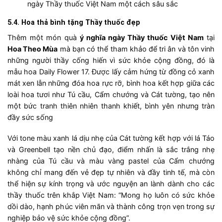
ngày Thầy thuốc Việt Nam một cách sâu sắc
5.4. Hoa thả bình tặng Thầy thuốc đẹp
Thêm một món quà
ý nghĩa ngày Thầy thuốc Việt Nam
tại
Hoa Theo Mùa
mà bạn có thể tham khảo để tri ân và tôn vinh
những người thầy cống hiến vì sức khỏe cộng đồng, đó là
mẫu hoa Daily Flower 17. Được lấy cảm hứng từ đồng cỏ xanh
mát xen lẫn những đóa hoa rực rỡ, bình hoa kết hợp giữa các
loài hoa tươi như Tú cầu, Cẩm chướng và Cát tường, tạo nên
một bức tranh thiên nhiên thanh khiết, bình yên nhưng tràn
đầy sức sống
Với tone màu xanh lá dịu nhẹ của Cát tường kết hợp với lá Táo
và Greenbell tạo nền chủ đạo, điểm nhấn là sắc trắng nhẹ
nhàng của Tú cầu và màu vàng pastel của Cẩm chướng
không chỉ mang đến vẻ đẹp tự nhiên và đầy tinh tế, mà còn
thể hiện sự kính trọng và ước nguyện an lành dành cho các
thầy thuốc trên khắp Việt Nam: “Mong họ luôn có sức khỏe
dồi dào, hạnh phúc viên mãn và thành công trọn vẹn trong sự
nghiệp bảo vệ sức khỏe cộng đồng”.