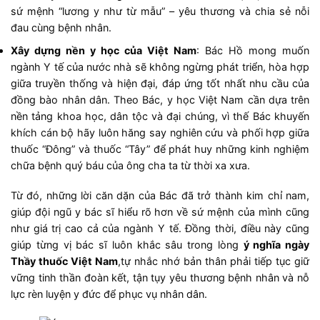
sứ mệnh “lương y như từ mẫu” – yêu thương và chia sẻ nỗi
đau cùng bệnh nhân.
Xây dựng nền y học của Việt Nam
: Bác Hồ mong muốn
ngành Y tế của nước nhà sẽ không ngừng phát triển, hòa hợp
giữa truyền thống và hiện đại, đáp ứng tốt nhất nhu cầu của
đồng bào nhân dân. Theo Bác, y học Việt Nam cần dựa trên
nền tảng khoa học, dân tộc và đại chúng, vì thế Bác khuyến
khích cán bộ hãy luôn hăng say nghiên cứu và phối hợp giữa
thuốc “Đông” và thuốc “Tây” để phát huy những kinh nghiệm
chữa bệnh quý báu của ông cha ta từ thời xa xưa.
Từ đó, những lời căn dặn của Bác đã trở thành kim chỉ nam,
giúp đội ngũ y bác sĩ hiểu rõ hơn về sứ mệnh của mình cũng
như giá trị cao cả của ngành Y tế. Đồng thời, điều này cũng
giúp từng vị bác sĩ luôn khắc sâu trong lòng
ý nghĩa ngày
Thầy thuốc Việt Nam
,tự nhắc nhớ bản thân phải tiếp tục giữ
vững tinh thần đoàn kết, tận tụy yêu thương bệnh nhân và nỗ
lực rèn luyện y đức để phục vụ nhân dân.