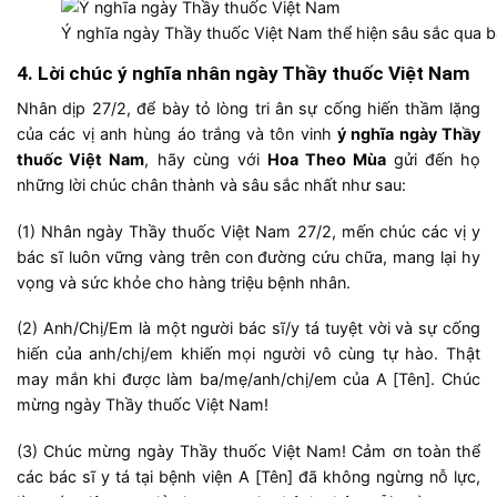
Ý nghĩa ngày Thầy thuốc Việt Nam thể hiện sâu sắc qua b
4. Lời chúc ý nghĩa nhân ngày Thầy thuốc Việt Nam
Nhân dịp 27/2, để bày tỏ lòng tri ân sự cống hiến thầm lặng
của các vị anh hùng áo trắng và tôn vinh
ý nghĩa ngày Thầy
thuốc Việt Nam
, hãy cùng với
Hoa Theo Mùa
gửi đến họ
những lời chúc chân thành và sâu sắc nhất như sau:
(1) Nhân ngày Thầy thuốc Việt Nam 27/2, mến chúc các vị y
bác sĩ luôn vững vàng trên con đường cứu chữa, mang lại hy
vọng và sức khỏe cho hàng triệu bệnh nhân.
(2) Anh/Chị/Em là một người bác sĩ/y tá tuyệt vời và sự cống
hiến của anh/chị/em khiến mọi người vô cùng tự hào. Thật
may mắn khi được làm ba/mẹ/anh/chị/em của A [Tên]. Chúc
mừng ngày Thầy thuốc Việt Nam!
(3) Chúc mừng ngày Thầy thuốc Việt Nam! Cảm ơn toàn thể
các bác sĩ y tá tại bệnh viện A [Tên] đã không ngừng nỗ lực,