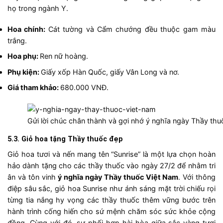
họ trong ngành Y.
Hoa chính:
Cát tường và Cẩm chướng đều thuộc gam màu
trắng.
Hoa phụ:
Ren nữ hoàng.
Phụ kiện:
Giấy xốp Hàn Quốc, giấy Vân Long và nơ.
Giá tham khảo:
680.000 VNĐ.
Gửi lời chúc chân thành và gợi nhớ ý nghĩa ngày Thầy thu
5.3. Giỏ hoa tặng Thầy thuốc đẹp
Giỏ hoa tươi và nến mang tên “Sunrise” là một lựa chọn hoàn
hảo dành tặng cho các thầy thuốc vào ngày 27/2 để nhằm tri
ân và tôn vinh
ý nghĩa ngày Thầy thuốc Việt Nam
. Với thông
điệp sâu sắc, giỏ hoa Sunrise như ánh sáng mặt trời chiếu rọi
từng tia nắng hy vọng các thầy thuốc thêm vững bước trên
hành trình cống hiến cho sứ mệnh chăm sóc sức khỏe cộng
đồng. Cùng với đó, sự phối hợp hài hòa giữa sắc vàng tươi