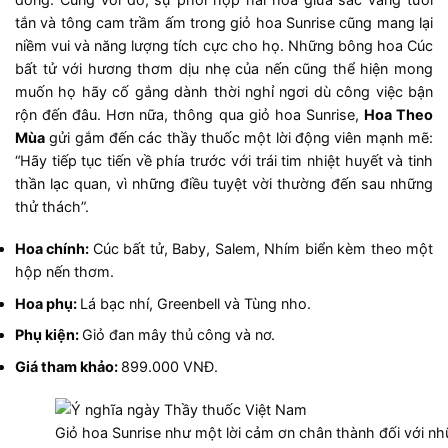
tắn và tông cam trầm ấm trong giỏ hoa Sunrise cũng mang lại
niềm vui và năng lượng tích cực cho họ. Những bông hoa Cúc
bất tử với hương thơm dịu nhẹ của nến cũng thể hiện mong
muốn họ hãy cố gắng dành thời nghỉ ngơi dù công việc bận
rộn đến đâu. Hơn nữa, thông qua giỏ hoa Sunrise,
Hoa Theo
Mùa
gửi gắm đến các thầy thuốc một lời động viên mạnh mẽ:
“Hãy tiếp tục tiến về phía trước với trái tim nhiệt huyết và tinh
thần lạc quan, vì những điều tuyệt vời thường đến sau những
thử thách”.
Hoa chính:
Cúc bất tử, Baby, Salem, Nhím biển kèm theo một
hộp nến thơm.
Hoa phụ:
Lá bạc nhí, Greenbell và Tùng nho.
Phụ kiện:
Giỏ đan mây thủ công và nơ.
Giá tham khảo:
899.000 VNĐ.
Giỏ hoa Sunrise như một lời cảm ơn chân thành đối với nh